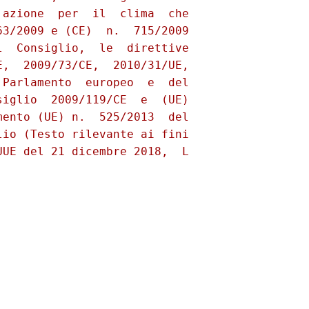
azione  per  il  clima  che

3/2009 e (CE)  n.  715/2009

  Consiglio,  le  direttive

,  2009/73/CE,  2010/31/UE,

Parlamento  europeo  e  del

iglio  2009/119/CE  e  (UE)

ento (UE) n.  525/2013  del

io (Testo rilevante ai fini

UE del 21 dicembre 2018,  L
