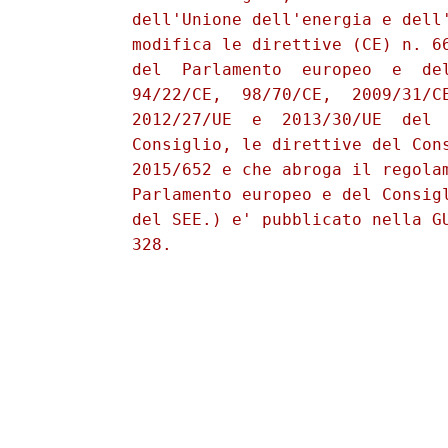
          dell'Unione dell'energia e dell'
          modifica le direttive (CE) n. 66
          del  Parlamento  europeo  e  del
          94/22/CE,  98/70/CE,  2009/31/CE
          2012/27/UE  e  2013/30/UE  del  
          Consiglio, le direttive del Cons
          2015/652 e che abroga il regolam
          Parlamento europeo e del Consigl
          del SEE.) e' pubblicato nella GU