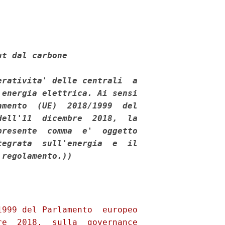


t dal carbone 

rativita' delle centrali  a

energia elettrica. Ai sensi

mento  (UE)  2018/1999  del

ell'11  dicembre  2018,  la

resente  comma  e'  oggetto

egrata  sull'energia  e  il

 regolamento.))
999 del Parlamento  europeo

e  2018,  sulla  governance
