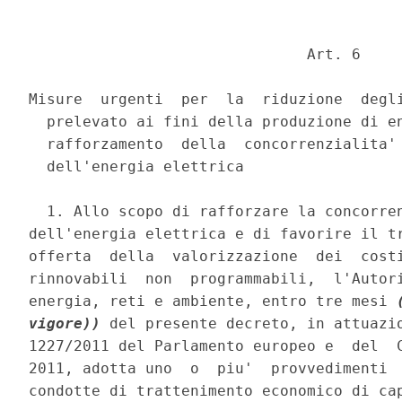
                               Art. 6 

Misure  urgenti  per  la  riduzione  degli
  prelevato ai fini della produzione di en
  rafforzamento  della  concorrenzialita' 
  dell'energia elettrica 

  1. Allo scopo di rafforzare la concorren
dell'energia elettrica e di favorire il tr
offerta  della  valorizzazione  dei  costi
rinnovabili  non  programmabili,  l'Autori
energia, reti e ambiente, entro tre mesi 
vigore))
 del presente decreto, in attuazio
1227/2011 del Parlamento europeo e  del  C
2011, adotta uno  o  piu'  provvedimenti  
condotte di trattenimento economico di cap