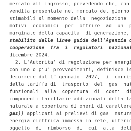
mercato all'ingrosso, prevedendo che, con 
vendita presentate nel mercato del giorno 
stimabili al momento della  negoziazione  
motivi  economici  per  offrire  ad  un  p
marginale della capacita' di generazione,
stabilito dalle linee guida dell'Agenzia d
cooperazione  fra  i  regolatori  naziona
dicembre 2024. 

  2. L'Autorita' di regolazione per energi
con uno o piu' provvedimenti, definisce le
decorrere dal 1° gennaio  2027,  i  corris
della tariffa di  trasporto  del  gas  nat
funzionali  alla  copertura  di  costi  di
componenti tariffarie addizionali della ta
naturale a copertura di oneri di caratter
gas))
 applicati ai prelievi di gas  natura
energia elettrica immessa in rete, ulterio
oggetto  di  rimborso  di  cui  alla  deli