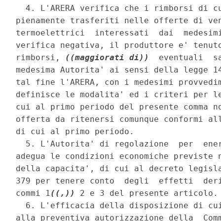
  4. L'ARERA verifica che i rimborsi di cu
pienamente trasferiti nelle offerte di ven
termoelettrici  interessati  dai  medesimi
verifica negativa, il produttore e' tenuto
rimborsi, 
((maggiorati di))
  eventuali  s
medesima Autorita' ai sensi della legge 14
tal fine l'ARERA, con i medesimi provvedim
definisce le modalita' ed i criteri per le
cui al primo periodo del presente comma no
offerta da ritenersi comunque conformi all
di cui al primo periodo. 

  5. L'Autorita' di regolazione  per  ene
adegua le condizioni economiche previste n
della capacita', di cui al decreto legisla
379 per tenere conto  degli  effetti  deri
commi 1
((,))
 2 e 3 del presente articolo. 
  6. L'efficacia della disposizione di cui
alla preventiva autorizzazione della  Comm