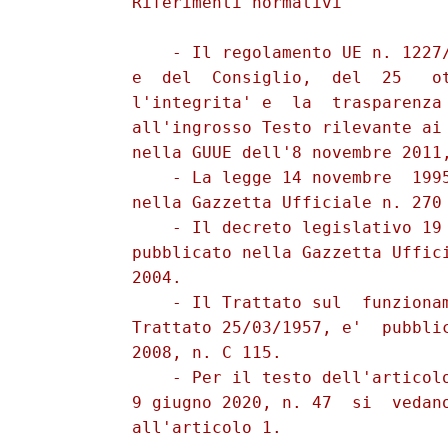
          Riferimenti normativi 

              - Il regolamento UE n. 1227/
          e  del  Consiglio,  del  25   ot
          l'integrita' e  la  trasparenza 
          all'ingrosso Testo rilevante ai 
          nella GUUE dell'8 novembre 2011,
              - La legge 14 novembre  1995
          nella Gazzetta Ufficiale n. 270 
              - Il decreto legislativo 19 
          pubblicato nella Gazzetta Uffici
          2004. 

              - Il Trattato sul  funzionam
          Trattato 25/03/1957, e'  pubblic
          2008, n. C 115. 

              - Per il testo dell'articolo
          9 giugno 2020, n. 47  si  vedano