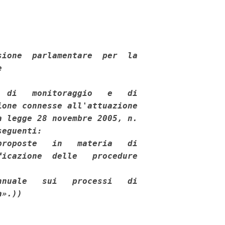
ione  parlamentare  per  la

 

 di   monitoraggio   e   di

one connesse all'attuazione

 legge 28 novembre 2005, n.

eguenti: 

roposte   in   materia   di

icazione  delle   procedure

nuale   sui   processi   di

a».))