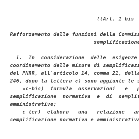
((Art. 1 bis 

Rafforzamento delle funzioni della Commiss
                           semplificazione
  1.  In  considerazione  delle  esigenze 
coordinamento delle misure di semplificazi
del PNRR, all'articolo 14, comma 21, della
246, dopo la lettera c) sono aggiunte le s
    «c-bis)  formula  osservazioni   e   p
semplificazione  normativa  e  di  semplif
amministrative; 

    c-ter)  elabora   una   relazione   an
semplificazione normativa e amministrativ