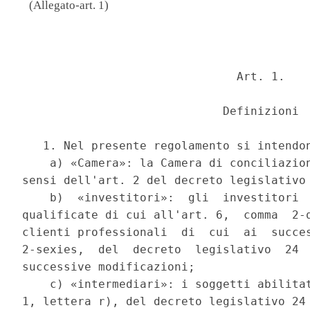
(Allegato-art. 1)
                                          
                               Art. 1. 

                             Definizioni 

   1. Nel presente regolamento si intendon
    a) «Camera»: la Camera di conciliazion
sensi dell'art. 2 del decreto legislativo 
    b)  «investitori»:  gli  investitori  
qualificate di cui all'art. 6,  comma  2-q
clienti professionali  di  cui  ai  succes
2-sexies,  del  decreto  legislativo  24  
successive modificazioni; 

    c) «intermediari»: i soggetti abilitat
1, lettera r), del decreto legislativo 24 