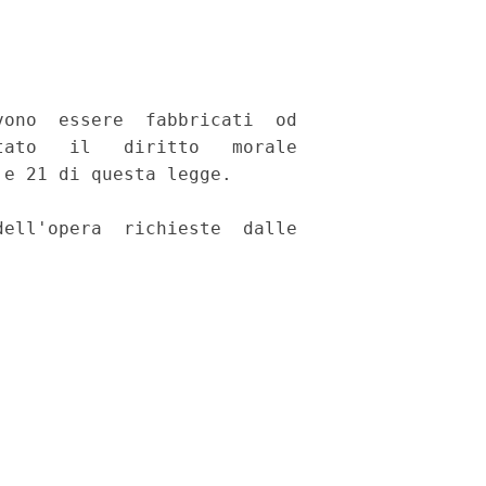
ono  essere  fabbricati  od

ato   il   diritto   morale

e 21 di questa legge. 

ell'opera  richieste  dalle
