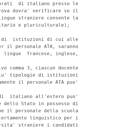
rati  di italiano presso le

ova dovra' verificare se il

ingue straniere consente la

tario e pluriculturale);

di  istituzioni di cui alle

r il personale ATA, saranno

 lingue  francese, inglese,

vo comma 3, ciascun docente

u' tipologie di istituzioni

mente il personale ATA puo'

i  italiano all'estero puo'

 dello Stato in possesso di

e il personale della scuola

ertamento linguistico per i

sita' straniere i candidati
