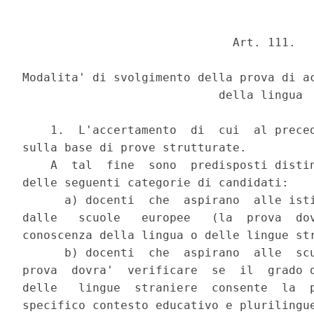
                              Art. 111.

Modalita' di svolgimento della prova di ac
                            della lingua

    1.  L'accertamento  di  cui  al preced
sulla base di prove strutturate.

    A  tal  fine  sono  predisposti distin
delle seguenti categorie di candidati:

      a) docenti  che  aspirano  alle isti
dalle   scuole   europee   (la  prova  dov
conoscenza della lingua o delle lingue str
      b) docenti  che  aspirano  alle  scu
prova  dovra'  verificare  se  il  grado d
delle   lingue  straniere  consente  la  p
specifico contesto educativo e plurilingue