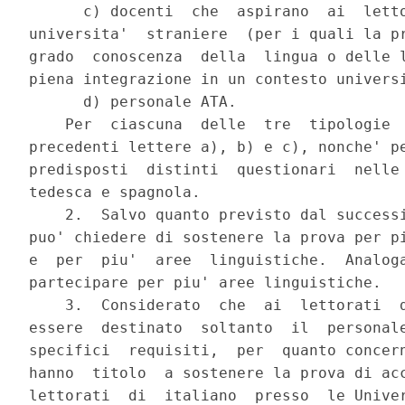
      c) docenti  che  aspirano  ai  letto
universita'  straniere  (per i quali la pr
grado  conoscenza  della  lingua o delle l
piena integrazione in un contesto universi
      d) personale ATA.

    Per  ciascuna  delle  tre  tipologie  
precedenti lettere a), b) e c), nonche' pe
predisposti  distinti  questionari  nelle 
tedesca e spagnola.

    2.  Salvo quanto previsto dal successi
puo' chiedere di sostenere la prova per pi
e  per  piu'  aree  linguistiche.  Analoga
partecipare per piu' aree linguistiche.

    3.  Considerato  che  ai  lettorati  d
essere  destinato  soltanto  il  personale
specifici  requisiti,  per  quanto concern
hanno  titolo  a sostenere la prova di acc
lettorati  di  italiano  presso  le Univer