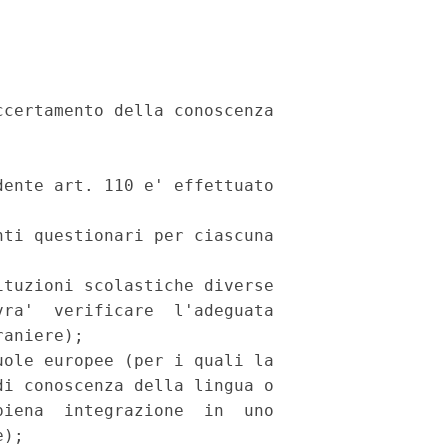
certamento della conoscenza

ente art. 110 e' effettuato

ti questionari per ciascuna

tuzioni scolastiche diverse

ra'  verificare  l'adeguata

aniere);

ole europee (per i quali la

i conoscenza della lingua o

iena  integrazione  in  uno

);
