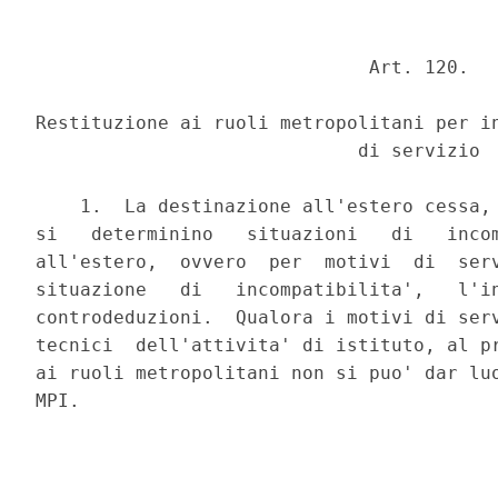
                              Art. 120.

Restituzione ai ruoli metropolitani per in
                             di servizio

    1.  La destinazione all'estero cessa, 
si   determinino   situazioni   di   incom
all'estero,  ovvero  per  motivi  di  serv
situazione   di   incompatibilita',   l'in
controdeduzioni.  Qualora i motivi di serv
tecnici  dell'attivita' di istituto, al pr
ai ruoli metropolitani non si puo' dar luo