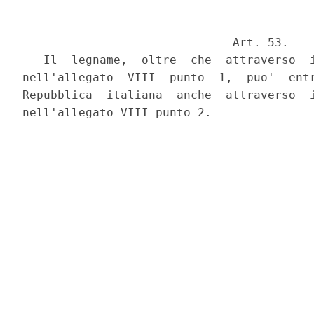
                              Art. 53.

   Il  legname,  oltre  che  attraverso  i
nell'allegato  VIII  punto  1,  puo'  entr
Repubblica  italiana  anche  attraverso  i