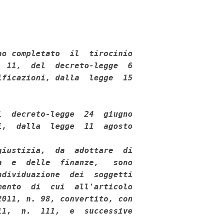


o completato  il  tirocinio

 11,  del  decreto-legge  6

ficazioni, dalla  legge  15

  decreto-legge  24  giugno

,  dalla  legge  11  agosto



iustizia,  da  adottare  di

  e  delle  finanze,   sono

dividuazione  dei  soggetti

ento  di  cui  all'articolo

011, n. 98, convertito, con

1,  n.  111,  e  successive
