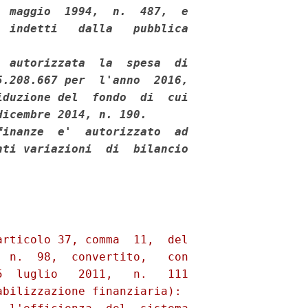
 maggio  1994,  n.  487,  e

 indetti   dalla   pubblica

 autorizzata  la  spesa  di

.208.667 per  l'anno  2016,

duzione del  fondo  di  cui

icembre 2014, n. 190. 

inanze  e'  autorizzato  ad

ti variazioni  di  bilancio
