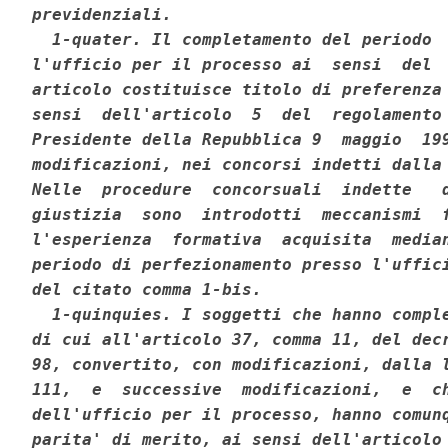
previdenziali. 

  1-quater. Il completamento del periodo  
l'ufficio per il processo ai  sensi  del  
articolo costituisce titolo di preferenza 
sensi  dell'articolo  5  del  regolamento 
Presidente della Repubblica 9  maggio  199
modificazioni, nei concorsi indetti dalla 
Nelle  procedure  concorsuali  indette   d
giustizia  sono  introdotti  meccanismi  f
l'esperienza  formativa  acquisita  median
periodo di perfezionamento presso l'uffici
del citato comma 1-bis. 

  1-quinquies. I soggetti che hanno comple
di cui all'articolo 37, comma 11, del decr
98, convertito, con modificazioni, dalla l
111,  e  successive  modificazioni,  e  ch
dell'ufficio per il processo, hanno comunq
parita' di merito, ai sensi dell'articolo 