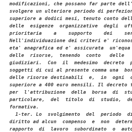
modificazioni, che possano far parte dell'
svolgere un ulteriore periodo di perfezion
superiore a dodici mesi, tenuto conto dell
delle  esigenze  organizzative  degli  uff
prioritaria    a    supporto    dei    ser
Nell'individuazione dei criteri e' riconos
eta' anagrafica ed e' assicurata  un'equa 
delle  risorse,  tenendo  conto   delle   
giudiziari.  Con  il  medesimo  decreto  p
soggetti di cui al presente comma una  bor
delle risorse destinabili  e,  in  ogni  c
superiore a 400 euro mensili. Il decreto f
per  l'attribuzione  della  borsa  di  stu
particolare,  del  titolo  di  studio,  de
formativa. 

  1-ter. Lo  svolgimento  del  periodo  di
diritto ad alcun  compenso  e  non  determ
rapporto  di  lavoro  subordinato  o  auto