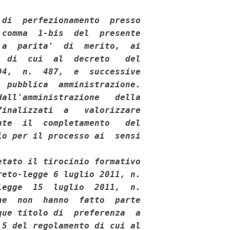
di  perfezionamento  presso

comma  1-bis  del  presente

a  parita'  di  merito,  ai

 di  cui  al  decreto   del

4,  n.  487,  e  successive

 pubblica  amministrazione.

all'amministrazione   della

inalizzati  a   valorizzare

te  il  completamento   del

o per il processo ai  sensi

tato il tirocinio formativo

eto-legge 6 luglio 2011, n.

egge  15  luglio  2011,  n.

e  non  hanno  fatto  parte

ue titolo di  preferenza  a

5 del regolamento di cui al
