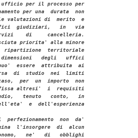
ufficio per il processo per

amento per una  durata  non

e valutazioni di  merito  e

ici  giudiziari,   in   via

vizi    di     cancelleria.

ciuta priorita' alla minore

 ripartizione  territoriale

dimensioni   degli   uffici

uo'  essere  attribuita  ai

sa  di  studio  nei  limiti

aso,  per  un  importo  non

issa altresi'  i  requisiti

dio,   tenuto   conto,   in

ll'eta'  e  dell'esperienza

  perfezionamento  non  da'

ina  l'insorgere  di  alcun

nomo,   ne'   di   obblighi
