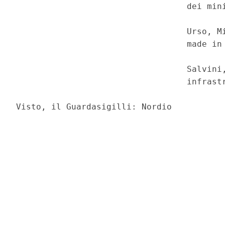
                                  dei mini
                                  Urso, Mi
                                  made in 
                                  Salvini,
                                  infrastr