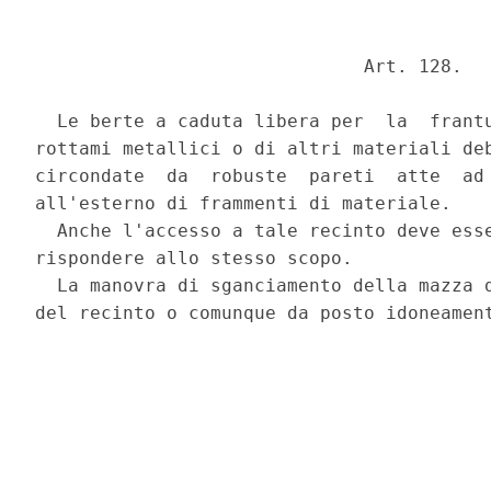
                              Art. 128. 

  Le berte a caduta libera per  la  frantu
rottami metallici o di altri materiali deb
circondate  da  robuste  pareti  atte  ad 
all'esterno di frammenti di materiale. 

  Anche l'accesso a tale recinto deve esse
rispondere allo stesso scopo. 

  La manovra di sganciamento della mazza d