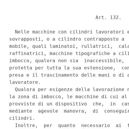
                              Art. 132. 

  Nelle macchine con cilindri lavoratori e
sovrapposti, o a cilindro contrapposto a  
mobile, quali laminatoi, rullatrici,  cala
raffinatrici, macchine tipografiche a cili
imbocco, qualora non sia  inaccessibile,  
protetta per tutta la sua estensione,  con
presa e il trascinamento delle mani o di a
lavoratore. 

  Qualora per esigenze della lavorazione n
la zona di imbocco, le macchine di cui al 
provviste di un dispositivo  che,  in  cas
mediante  agevole  manovra,  di  conseguir
cilindri. 

  Inoltre,  per  quanto  necessario  ai  f