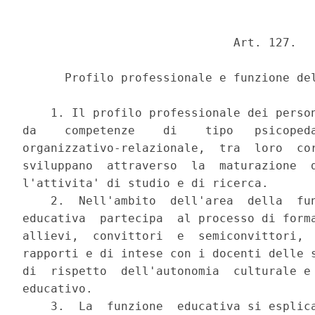
                              Art. 127.

      Profilo professionale e funzione del
    1. Il profilo professionale dei person
da    competenze    di    tipo   psicopeda
organizzativo-relazionale,  tra  loro  cor
sviluppano  attraverso  la  maturazione  d
l'attivita' di studio e di ricerca.

    2.  Nell'ambito  dell'area  della  fun
educativa  partecipa  al processo di forma
allievi,  convittori  e  semiconvittori,  
rapporti e di intese con i docenti delle s
di  rispetto  dell'autonomia  culturale e 
educativo.

    3.  La  funzione  educativa si esplica