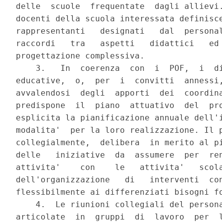
delle  scuole  frequentate  dagli allievi.
docenti della scuola interessata definisce
rappresentanti   designati   dal  personal
raccordi   tra   aspetti   didattici   ed 
progettazione complessiva.

    3.   In  coerenza  con  i  POF,  i  di
educative,  o,  per  i  convitti  annessi,
avvalendosi  degli  apporti  dei  coordina
predispone  il  piano  attuativo  del  pro
esplicita la pianificazione annuale dell'i
modalita'  per la loro realizzazione. Il p
collegialmente,  delibera  in merito al pi
delle   iniziative  da  assumere  per  ren
attivita'    con    le   attivita'   scola
dell'organizzazione   di   interventi  con
flessibilmente ai differenziati bisogni fo
    4.  Le riunioni collegiali del persona
articolate  in  gruppi  di  lavoro  per  l