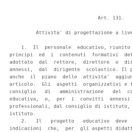
                              Art. 131.

         Attivita' di progettazione a live
    1.  Il  personale  educativo, riunito 
principi  ed  i  contenuti  formativi  del
adottato  dal  rettore,  direttore  o  dir
annessi,  dal  dirigente  scolastico. Il p
anche  il  piano  delle  attivita'  aggiun
articolo.  Gli  aspetti  organizzativi e f
consiglio   di   amministrazione   del  co
educativa,  o,  per  i  convitti  annessi 
professionali, dal consiglio di istituto, 
istituto.

    2.   Il   progetto   educativo  deve  
indicazioni  che,  per  gli aspetti didatt