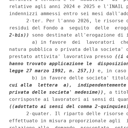
relative agli anni 2024 e 2025 e l'INAIL p
indennizzi ammessi entro sei mesi dall'ado
      2-ter. Per l'anno 2026, le risorse d
residui del Fondo a  seguito  delle  erog
2-bis))
 sono destinate all'erogazione di i
        a) in favore  dei  lavoratori  che
natura pubblica o privata della societa' d
prestato attivita' lavorativa presso 
((i 
hanno trovato applicazione le  disposizion
legge 27 marzo 1992, n. 257,))
 e, in caso
        b) in favore delle societa' titol
cui alla  lettera  a),  indipendentemente 
privata delle societa' medesime))
, a tito
((adottato ai sensi del comma 2-quinquies
      2-quater. Il riparto delle risorse d
effettuato in misura proporzionale agli  i
relazione alle  domande  presentate  entro