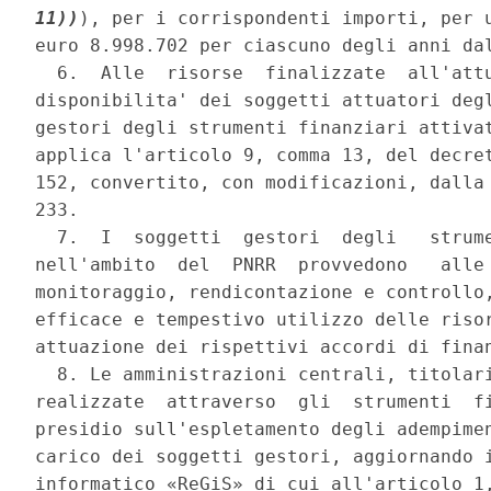
11))
), per i corrispondenti importi, per u
euro 8.998.702 per ciascuno degli anni dal
  6.  Alle  risorse  finalizzate  all'attu
disponibilita' dei soggetti attuatori degl
gestori degli strumenti finanziari attivat
applica l'articolo 9, comma 13, del decret
152, convertito, con modificazioni, dalla 
233. 

  7.  I  soggetti  gestori  degli   strume
nell'ambito  del  PNRR  provvedono   alle 
monitoraggio, rendicontazione e controllo,
efficace e tempestivo utilizzo delle risor
attuazione dei rispettivi accordi di finan
  8. Le amministrazioni centrali, titolar
realizzate  attraverso  gli  strumenti  fi
presidio sull'espletamento degli adempimen
carico dei soggetti gestori, aggiornando i
informatico «ReGiS» di cui all'articolo 1,