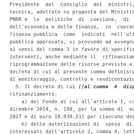
Presidente  del  Consiglio  dei  ministri,
tecnica, adottato su proposta del Ministro
PNRR e  le  politiche  di  coesione,  di  
dell'economia e delle finanze,  in  coeren
finanza pubblica  come  indicati  nell'ult
pubblica approvato, si provvede ad assegna
ai sensi del comma 3 in favore di specific
interventi, anche mediante il  rifinanziam
riprogrammazione delle risorse previste a 
decreto di cui al presente comma definisce
di monitoraggio, controllo e rendicontazio
  5. Il decreto di cui 
((al comma  4  dis
rifinanziamento: 

    a) del Fondo di cui all'articolo 1, co
dicembre 2014, n. 190, per la somma di  eu
2027 e di euro 18.030.231 per ciascuno deg
    b) delle autorizzazioni di  spesa  di 
interessati dall'articolo 2, comma 4, let