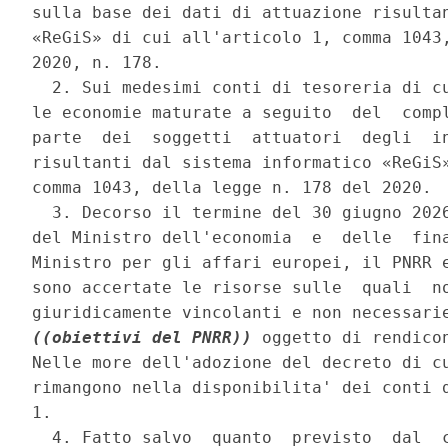
sulla base dei dati di attuazione risultan
«ReGiS» di cui all'articolo 1, comma 1043,
2020, n. 178. 

  2. Sui medesimi conti di tesoreria di cu
le economie maturate a seguito  del  compl
parte  dei  soggetti  attuatori  degli  in
risultanti dal sistema informatico «ReGiS»
comma 1043, della legge n. 178 del 2020. 

  3. Decorso il termine del 30 giugno 2026
del Ministro dell'economia  e  delle  fina
Ministro per gli affari europei, il PNRR e
sono accertate le risorse sulle  quali  no
((obiettivi del PNRR))
 oggetto di rendico
Nelle more dell'adozione del decreto di cu
rimangono nella disponibilita' dei conti d
1. 

  4. Fatto salvo  quanto  previsto  dal  c