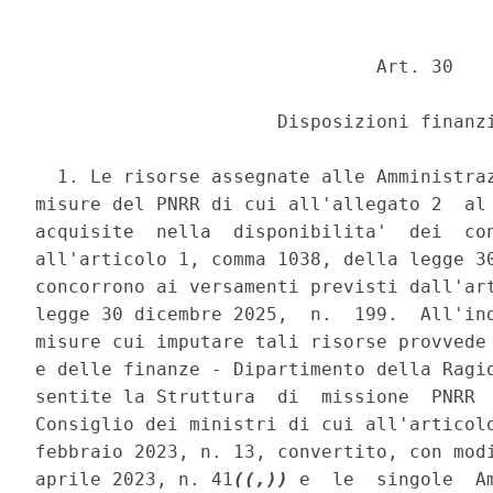
                               Art. 30 

                      Disposizioni finanzi
  1. Le risorse assegnate alle Amministraz
misure del PNRR di cui all'allegato 2  al 
acquisite  nella  disponibilita'  dei  con
all'articolo 1, comma 1038, della legge 30
concorrono ai versamenti previsti dall'art
legge 30 dicembre 2025,  n.  199.  All'ind
misure cui imputare tali risorse provvede 
e delle finanze - Dipartimento della Ragio
sentite la Struttura  di  missione  PNRR  
Consiglio dei ministri di cui all'articolo
febbraio 2023, n. 13, convertito, con modi
aprile 2023, n. 41
((,))
 e  le  singole  A