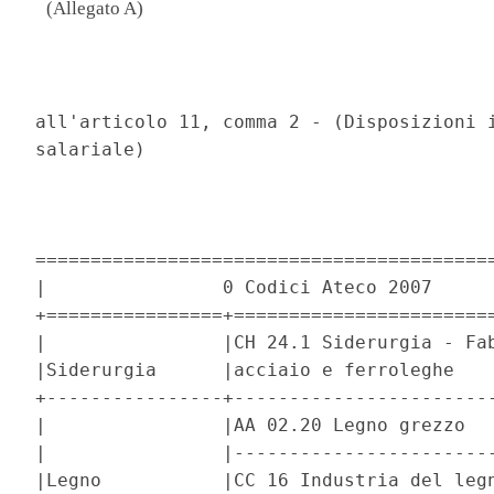
(Allegato A)
                                          
all'articolo 11, comma 2 - (Disposizioni i
salariale) 

==========================================
|                0 Codici Ateco 2007      
+================+========================
|                |CH 24.1 Siderurgia - Fab
|Siderurgia      |acciaio e ferroleghe    
+----------------+------------------------
|                |AA 02.20 Legno grezzo   
|                |------------------------
|Legno           |CC 16 Industria del legn