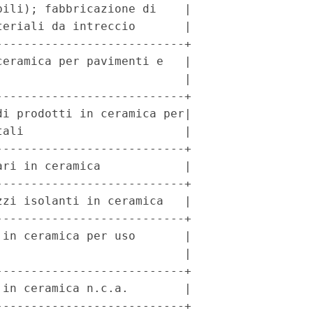
ili); fabbricazione di    |

eriali da intreccio       |

--------------------------+

eramica per pavimenti e   |

                          |

--------------------------+

i prodotti in ceramica per|

ali                       |

--------------------------+

ri in ceramica            |

--------------------------+

zi isolanti in ceramica   |

--------------------------+

in ceramica per uso       |

                          |

--------------------------+

in ceramica n.c.a.        |

--------------------------+
