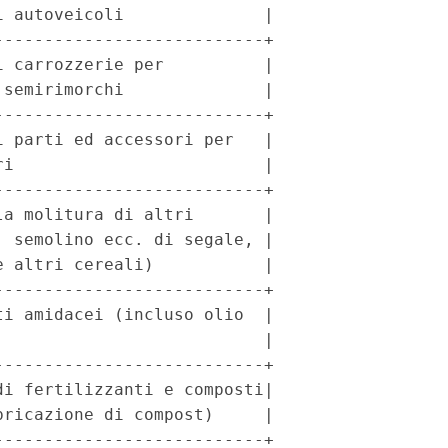
 autoveicoli              |

--------------------------+

 carrozzerie per          |

semirimorchi              |

--------------------------+

 parti ed accessori per   |

i                         |

--------------------------+

a molitura di altri       |

 semolino ecc. di segale, |

 altri cereali)           |

--------------------------+

i amidacei (incluso olio  |

                          |

--------------------------+

i fertilizzanti e composti|

ricazione di compost)     |

--------------------------+
