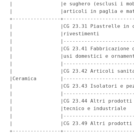
|                |e sughero (esclusi i mob
|                |articoli in paglia e mat
+----------------+------------------------
|                |CG 23.31 Piastrelle in c
|                |rivestimenti            
|                |------------------------
|                |CG 23.41 Fabbricazione d
|                |usi domestici e ornament
|                |------------------------
|                |CG 23.42 Articoli sanita
|Ceramica        |------------------------
|                |CG 23.43 Isolatori e pez
|                |------------------------
|                |CG 23.44 Altri prodotti 
|                |tecnico e industriale   
|                |------------------------
|                |CG 23.49 Altri prodotti 
+----------------+------------------------