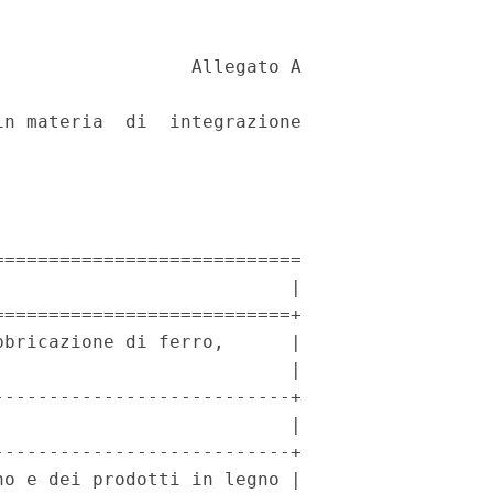
                 Allegato A 

n materia  di  integrazione

===========================

                          |

==========================+

bricazione di ferro,      |

                          |

--------------------------+

                          |

--------------------------+

o e dei prodotti in legno |
