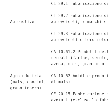
|                |CL 29.1 Fabbricazione di
|                |------------------------
|                |CL 29.2 Fabbricazione di
|Automotive      |autoveicoli, rimorchi e 
|                |------------------------
|                |CL 29.3 Fabbricazione di
|                |autoveicoli e loro motor
+----------------+------------------------
|                |CA 10.61.2 Prodotti dell
|                |cereali (farine, semole,
|                |avena, mais, granturco e
|                |------------------------
|Agroindustria   |CA 10.62 Amidi e prodott
|(mais, concimi, |di mais)                
|grano tenero)   |------------------------
|                |CE 20.15 Fabbricazione d
|                |azotati (esclusa la fabb
|                |------------------------