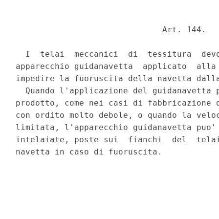
                              Art. 144. 

  I  telai  meccanici  di  tessitura  devo
apparecchio guidanavetta  applicato  alla 
impedire la fuoruscita della navetta dalla
  Quando l'applicazione del guidanavetta p
prodotto, come nei casi di fabbricazione d
con ordito molto debole, o quando la veloc
limitata, l'apparecchio guidanavetta puo' 
intelaiate, poste sui  fianchi  del  telai