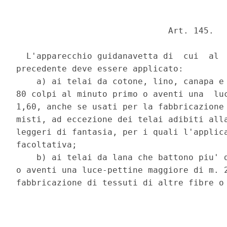
                              Art. 145. 

  L'apparecchio guidanavetta di  cui  al  
precedente deve essere applicato: 

    a) ai telai da cotone, lino, canapa e 
80 colpi al minuto primo o aventi una  luc
1,60, anche se usati per la fabbricazione 
misti, ad eccezione dei telai adibiti alla
leggeri di fantasia, per i quali l'applica
facoltativa; 

    b) ai telai da lana che battono piu' d
o aventi una luce-pettine maggiore di m. 2