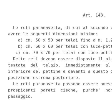
                              Art. 148. 

  Le reti paranavetta, di cui al secondo c
avere le seguenti dimensioni minime: 

    a) cm. 50 x 50 per telai fino a m. 1,2
    b) cm. 60 x 60 per telai con luce-pett
   c) cm. 70 x 70 per telai con luce-petti
  Dette reti devono essere disposte il piu
testate  del  telaio,  immediatamente  al 
inferiore del pettine e davanti a questo q
posizione estrema posteriore. 

  Le reti paranavetta possono essere omess
prospicenti  pareti  cieche,  purche'  non