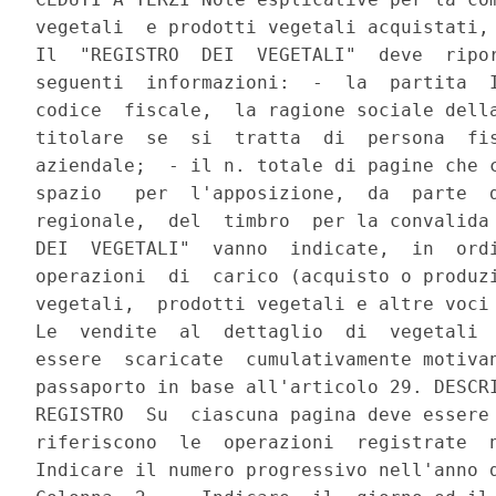
vegetali  e prodotti vegetali acquistati, 
Il  "REGISTRO  DEI  VEGETALI"  deve  ripor
seguenti  informazioni:  -  la  partita  I
codice  fiscale,  la ragione sociale della
titolare  se  si  tratta  di  persona  fis
aziendale;  - il n. totale di pagine che c
spazio   per  l'apposizione,  da  parte  d
regionale,  del  timbro  per la convalida 
DEI  VEGETALI"  vanno  indicate,  in  ordi
operazioni  di  carico (acquisto o produzi
vegetali,  prodotti vegetali e altre voci 
Le  vendite  al  dettaglio  di  vegetali  
essere  scaricate  cumulativamente motivan
passaporto in base all'articolo 29. DESCRI
REGISTRO  Su  ciascuna pagina deve essere 
riferiscono  le  operazioni  registrate  n
Indicare il numero progressivo nell'anno d