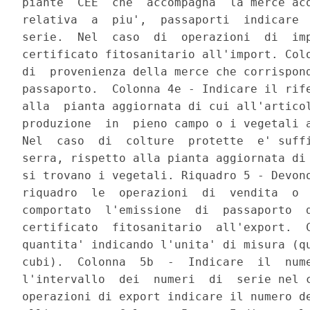
piante  CEE  che  accompagna  la merce acq
relativa  a  piu',  passaporti  indicare  
serie.  Nel  caso  di  operazioni  di  imp
certificato fitosanitario all'import. Colo
di  provenienza della merce che corrispond
passaporto.  Colonna 4e - Indicare il rife
alla  pianta aggiornata di cui all'articol
produzione  in  pieno campo o i vegetali a
Nel  caso  di  colture  protette  e' suffi
serra, rispetto alla pianta aggiornata di 
si trovano i vegetali. Riquadro 5 - Devono
riquadro  le  operazioni  di  vendita  o  
comportato  l'emissione  di  passaporto  d
certificato  fitosanitario  all'export.  C
quantita' indicando l'unita' di misura (qu
cubi).  Colonna  5b  -  Indicare  il  nume
l'intervallo  dei  numeri  di  serie nel c
operazioni di export indicare il numero de