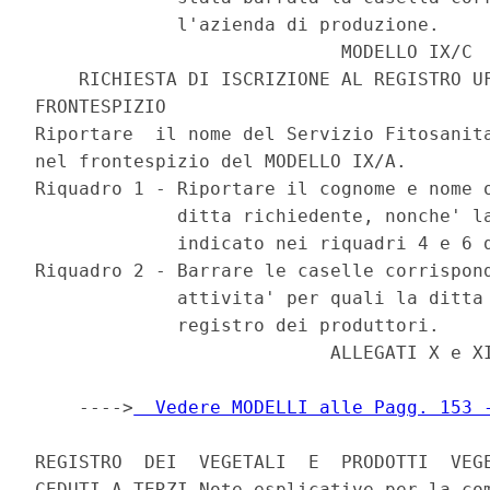
             l'azienda di produzione.

                            MODELLO IX/C

    RICHIESTA DI ISCRIZIONE AL REGISTRO UF
FRONTESPIZIO

Riportare  il nome del Servizio Fitosanita
nel frontespizio del MODELLO IX/A.

Riquadro 1 - Riportare il cognome e nome o
             ditta richiedente, nonche' la
             indicato nei riquadri 4 e 6 d
Riquadro 2 - Barrare le caselle corrispond
             attivita' per quali la ditta 
             registro dei produttori.

                           ALLEGATI X e XI
    ---->
  Vedere MODELLI alle Pagg. 153 
REGISTRO  DEI  VEGETALI  E  PRODOTTI  VEGE
CEDUTI A TERZI Note esplicative per la com