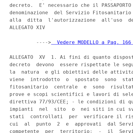
decreto.  E' necessario che il PASSAPORTO 
denominazione  del Servizio Fitosanitario 
alla  ditta  l'autorizzazione  all'uso  de
ALLEGATO XIV

         ---->
  Vedere MODELLO a Pag. 166
ALLEGATO  XV  1. Ai fini di quanto dispost
decreto  devono  essere rispettate le segu
la  natura  e gli obiettivi delle attivita
viene  introdotto  o  spostato  sono  stat
fitosanitario  centrale  e  sono  risultat
prove e scopi scientifici e lavori di sele
direttiva 77/93/CEE; - le condizioni di qu
impianti  nel  sito  o  nei siti in cui sv
stati  controllati  per  verificare il ris
cui  al  punto  2  e  approvati  dal Servi
competente  per  territorio;  -  il  Servi