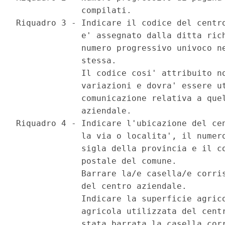
             compilati.

Riquadro 3 - Indicare il codice del centro
             e' assegnato dalla ditta rich
             numero progressivo univoco ne
             stessa.

             Il codice cosi' attribuito no
             variazioni e dovra' essere ut
             comunicazione relativa a quel
             aziendale.

Riquadro 4 - Indicare l'ubicazione del cen
             la via o localita', il numero
             sigla della provincia e il co
             postale del comune.

             Barrare la/e casella/e corris
             del centro aziendale.

             Indicare la superficie agrico
             agricola utilizzata del centr
             stata barrata la casella corr