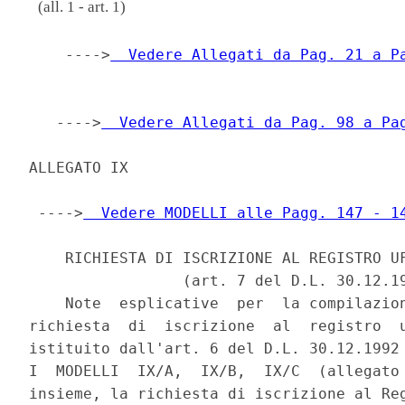
(all. 1 - art. 1)
    ---->
  Vedere Allegati da Pag. 21 a P
   ---->
  Vedere Allegati da Pag. 98 a Pa
ALLEGATO IX

 ---->
  Vedere MODELLI alle Pagg. 147 - 1
    RICHIESTA DI ISCRIZIONE AL REGISTRO UF
                 (art. 7 del D.L. 30.12.19
    Note  esplicative  per  la compilazion
richiesta  di  iscrizione  al  registro  u
istituito dall'art. 6 del D.L. 30.12.1992 
I  MODELLI  IX/A,  IX/B,  IX/C  (allegato 
insieme, la richiesta di iscrizione al Reg