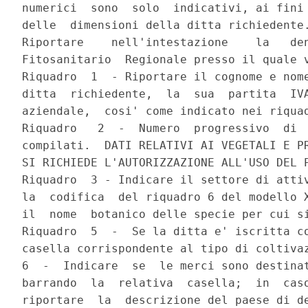
numerici  sono  solo  indicativi, ai fini 
delle  dimensioni della ditta richiedente.
Riportare    nell'intestazione    la   den
Fitosanitario  Regionale presso il quale v
Riquadro  1  - Riportare il cognome e nome
ditta  richiedente,  la  sua  partita  IVA
aziendale,  cosi' come indicato nei riquad
Riquadro   2  -  Numero  progressivo  di  
compilati.  DATI RELATIVI AI VEGETALI E PR
SI RICHIEDE L'AUTORIZZAZIONE ALL'USO DEL P
Riquadro  3 - Indicare il settore di attiv
la  codifica  del riquadro 6 del modello X
il  nome  botanico delle specie per cui si
Riquadro  5  -  Se la ditta e' iscritta co
casella corrispondente al tipo di coltivaz
6  -  Indicare  se  le merci sono destinat
barrando  la  relativa  casella;  in  caso
riportare  la  descrizione del paese di de