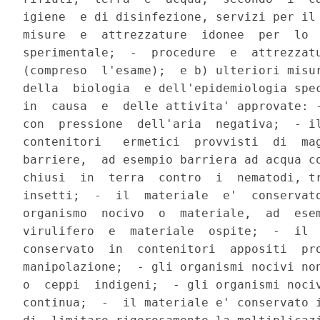
igiene  e di disinfezione, servizi per il 
misure  e  attrezzature  idonee  per  lo  
sperimentale;  -  procedure  e  attrezzatu
(compreso  l'esame);  e b) ulteriori misur
della  biologia  e dell'epidemiologia spec
in  causa  e  delle attivita' approvate: -
con  pressione  dell'aria  negativa;  - il
contenitori   ermetici  provvisti  di  mag
barriere,  ad esempio barriera ad acqua co
chiusi  in  terra  contro  i  nematodi, tr
insetti;  -  il  materiale  e'  conservato
organismo  nocivo  o  materiale,  ad  esem
virulifero  e  materiale  ospite;  -  il  
conservato  in  contenitori  appositi  pro
manipolazione;  - gli organismi nocivi non
o  ceppi  indigeni;  - gli organismi nociv
continua;  -  il materiale e' conservato i