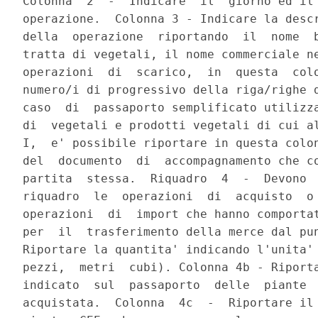
Colonna  2  -  Indicare  il  giorno ed il 
operazione.  Colonna 3 - Indicare la descr
della  operazione  riportando  il  nome  b
tratta di vegetali, il nome commerciale ne
operazioni  di  scarico,  in  questa  colo
numero/i di progressivo della riga/righe d
caso  di  passaporto semplificato utilizza
di  vegetali e prodotti vegetali di cui al
I,  e' possibile riportare in questa colon
del  documento  di  accompagnamento che co
partita  stessa.  Riquadro  4  -  Devono  
riquadro  le  operazioni  di  acquisto  o 
operazioni  di  import che hanno comportat
per  il  trasferimento della merce dal pun
Riportare la quantita' indicando l'unita' 
pezzi,  metri  cubi). Colonna 4b - Riporta
indicato  sul  passaporto  delle  piante  
acquistata.  Colonna  4c  -  Riportare il 