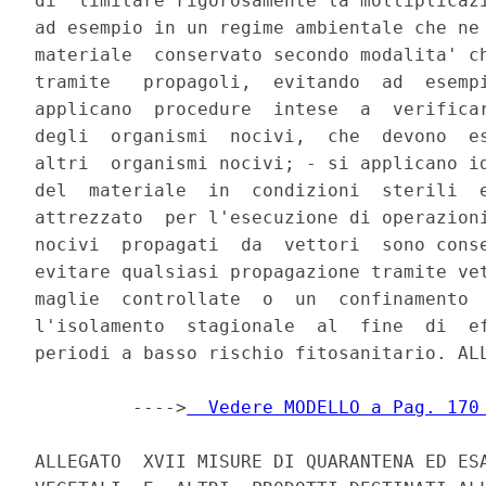
di  limitare rigorosamente la moltiplicazi
ad esempio in un regime ambientale che ne 
materiale  conservato secondo modalita' ch
tramite   propagoli,  evitando  ad  esempi
applicano  procedure  intese  a  verificar
degli  organismi  nocivi,  che  devono  es
altri  organismi nocivi; - si applicano id
del  materiale  in  condizioni  sterili  e
attrezzato  per l'esecuzione di operazioni
nocivi  propagati  da  vettori  sono conse
evitare qualsiasi propagazione tramite vet
maglie  controllate  o  un  confinamento  
l'isolamento  stagionale  al  fine  di  ef
periodi a basso rischio fitosanitario. ALL
         ---->
  Vedere MODELLO a Pag. 170