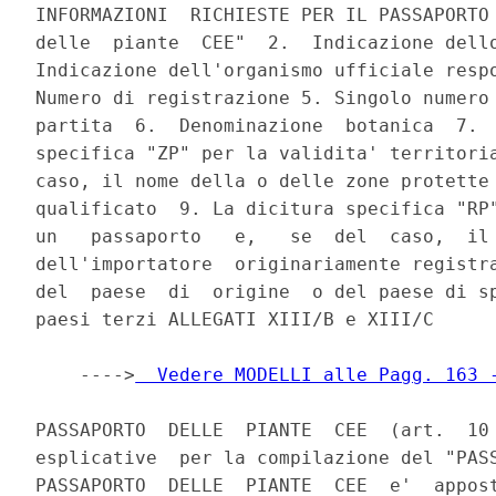
INFORMAZIONI  RICHIESTE PER IL PASSAPORTO 
delle  piante  CEE"  2.  Indicazione dello
Indicazione dell'organismo ufficiale respo
Numero di registrazione 5. Singolo numero 
partita  6.  Denominazione  botanica  7.  
specifica "ZP" per la validita' territoria
caso, il nome della o delle zone protette 
qualificato  9. La dicitura specifica "RP"
un   passaporto   e,   se  del  caso,  il 
dell'importatore  originariamente registra
del  paese  di  origine  o del paese di sp
paesi terzi ALLEGATI XIII/B e XIII/C

    ---->
  Vedere MODELLI alle Pagg. 163 
PASSAPORTO  DELLE  PIANTE  CEE  (art.  10 
esplicative  per la compilazione del "PASS
PASSAPORTO  DELLE  PIANTE  CEE  e'  appost