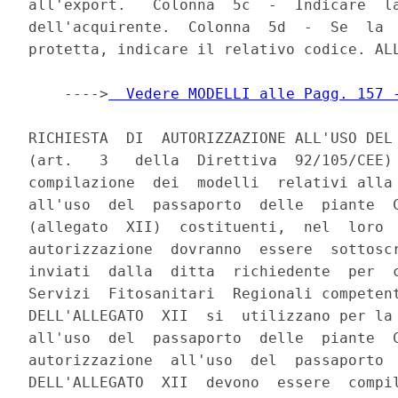
all'export.   Colonna  5c  -  Indicare  la
dell'acquirente.  Colonna  5d  -  Se  la  
protetta, indicare il relativo codice. ALL
    ---->
  Vedere MODELLI alle Pagg. 157 
RICHIESTA  DI  AUTORIZZAZIONE ALL'USO DEL 
(art.   3   della  Direttiva  92/105/CEE) 
compilazione  dei  modelli  relativi alla 
all'uso  del  passaporto  delle  piante  C
(allegato  XII)  costituenti,  nel  loro  
autorizzazione  dovranno  essere  sottoscr
inviati  dalla  ditta  richiedente  per  c
Servizi  Fitosanitari  Regionali competent
DELL'ALLEGATO  XII  si  utilizzano per la 
all'uso  del  passaporto  delle  piante  C
autorizzazione  all'uso  del  passaporto  
DELL'ALLEGATO  XII  devono  essere  compil