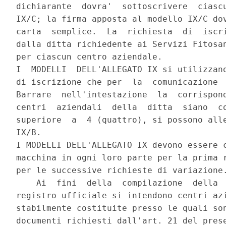
dichiarante  dovra'  sottoscrivere  ciascu
IX/C; la firma apposta al modello IX/C dov
carta  semplice.  La  richiesta  di  iscri
dalla ditta richiedente ai Servizi Fitosan
per ciascun centro aziendale.

I  MODELLI  DELL'ALLEGATO IX si utilizzano
di iscrizione che per  la  comunicazione  
Barrare  nell'intestazione  la  corrispond
centri  aziendali  della  ditta  siano  co
superiore  a  4 (quattro), si possono alle
IX/B.

I MODELLI DELL'ALLEGATO IX devono essere c
macchina in ogni loro parte per la prima r
per le successive richieste di variazione.
    Ai  fini  della  compilazione  della  
registro ufficiale si intendono centri azi
stabilmente costituite presso le quali son
documenti richiesti dall'art. 21 del prese