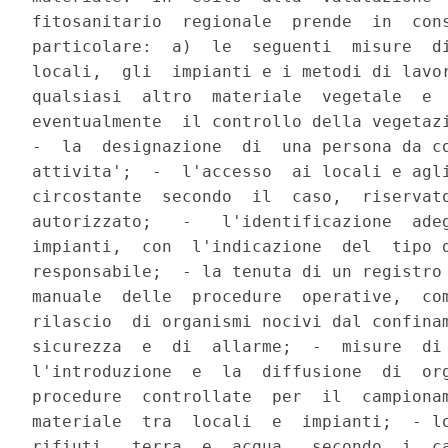
fitosanitario  regionale  prende  in  cons
particolare:  a)  le  seguenti  misure  di
locali,  gli  impianti e i metodi di lavor
qualsiasi  altro  materiale  vegetale  e  
eventualmente  il controllo della vegetazi
-  la  designazione  di  una persona da co
attivita';  -  l'accesso  ai locali e agli
circostante  secondo  il  caso,  riservato
autorizzato;   -   l'identificazione  adeg
impianti,  con  l'indicazione  del  tipo d
responsabile;  - la tenuta di un registro 
manuale  delle  procedure  operative,  com
rilascio  di organismi nocivi dal confinam
sicurezza  e  di  allarme;  -  misure  di 
l'introduzione  e  la  diffusione  di  org
procedure  controllate  per  il  campionam
materiale  tra  locali  e  impianti;  - lo
rifiuti,  terra  e  acqua,  secondo  i  ca