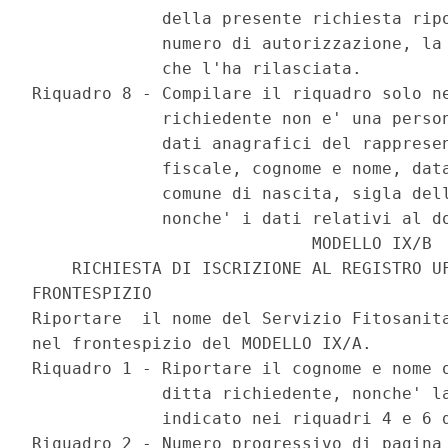
             della presente richiesta ripo
             numero di autorizzazione, la 
             che l'ha rilasciata.

Riquadro 8 - Compilare il riquadro solo ne
             richiedente non e' una person
             dati anagrafici del rappresen
             fiscale, cognome e nome, data
             comune di nascita, sigla dell
             nonche' i dati relativi al do
                            MODELLO IX/B

    RICHIESTA DI ISCRIZIONE AL REGISTRO UF
FRONTESPIZIO

Riportare  il nome del Servizio Fitosanita
nel frontespizio del MODELLO IX/A.

Riquadro 1 - Riportare il cognome e nome o
             ditta richiedente, nonche' la
             indicato nei riquadri 4 e 6 d
Riquadro 2 - Numero progressivo di pagina 