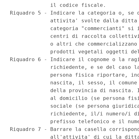
             il codice fiscale.

Riquadro 5 - Indicare la categoria o, se d
             attivita' svolte dalla ditta 
             categoria "commercianti" si i
             centri di raccolta collettivi
             o altri che commercializzano 
             prodotti vegetali oggetti del
Riquadro 6 - Indicare il cognome o la ragi
             richiedente, e se del caso la
             persona fisica riportare, ino
             nascita, il sesso, il comune 
             della provincia di nascita. I
             al domicilio (se persona fisi
             sociale (se persona giuridica
             richiedente, il/i numero/i di
             prefisso telefonico e il nume
Riquadro 7 - Barrare la casella corrispond
             all'attivita' di cui la ditta