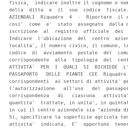
fisica,  indicare inoltre il cognome e nom
della  ditta  e  il  suo  codice  fiscale.
AZIENDALI  Riquadro  4  -  Riportare  il c
cosi'  come  e'  stato  assegnato  dalla d
iscrizione  al  registro  ufficiale  dei  
Indicare  l'ubicazione  del  centro  azien
localita', il numero civico, il comune, la
codice  di  avviamento  postale  del  comu
corrispondente  alla  tipologia  del  cent
ATTIVITA'  PER  I  QUALI  SI  RICHIEDE  L'
PASSAPORTO   DELLE  PIANTE  CEE  Riquadro 
corrispondenti  ai settori di attivita' pe
l'autorizzazione   all'uso   del  passapor
corrispondenza   di   ciascuna   attivita'
quantita'  trattate, in unita', in quintal
in cui il centro aziendale sia "azienda di
5), specificare la superficie agricola ten
attivita'  indicata.  E'  opportuno  tener