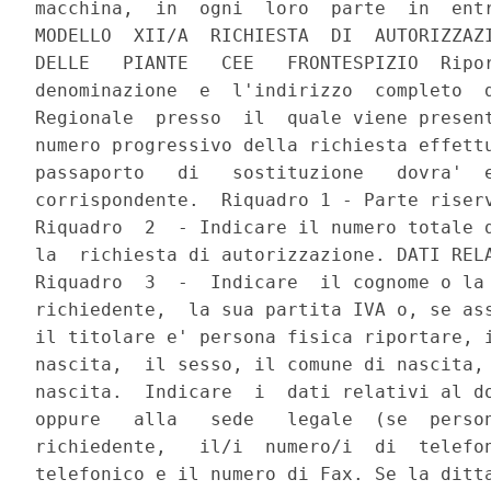
macchina,  in  ogni  loro  parte  in  entr
MODELLO  XII/A  RICHIESTA  DI  AUTORIZZAZI
DELLE   PIANTE   CEE   FRONTESPIZIO  Ripor
denominazione  e  l'indirizzo  completo  d
Regionale  presso  il  quale viene present
numero progressivo della richiesta effettu
passaporto   di   sostituzione   dovra'  e
corrispondente.  Riquadro 1 - Parte riserv
Riquadro  2  - Indicare il numero totale d
la  richiesta di autorizzazione. DATI RELA
Riquadro  3  -  Indicare  il cognome o la 
richiedente,  la sua partita IVA o, se ass
il titolare e' persona fisica riportare, i
nascita,  il sesso, il comune di nascita, 
nascita.  Indicare  i  dati relativi al do
oppure   alla   sede   legale  (se  person
richiedente,   il/i  numero/i  di  telefon
telefonico e il numero di Fax. Se la ditta