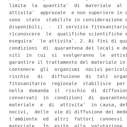
limita  la  quantita'  di  materiale  al  
attivita'  approvate  e non superiore in o
sono  state  stabilite in considerazione d
disponibili;  -  il servizio fitosanitario
riconoscere  le  qualifiche scientifiche e
eseguira'  le attivita'. 2. Ai fini di qua
condizioni  di  quarantena dei locali e de
siti  in  cui  si  svolgeranno  le  attivi
garantire il trattamento del materiale in 
contenere  gli  organismi  nocivi pericolo
rischio   di   diffusione  di  tali  organ
fitosanitario  regionale  stabilisce  per 
nella  domanda  il  rischio  di  diffusion
conservati  in  condizioni  di  quarantena
materiale  e  di  attivita'  in causa, del
nocivi,  delle  vie di diffusione dei mede
l'ambiente  ed  altri  fattori  connessi  
materiale.  In  esito  alla  valutazione  