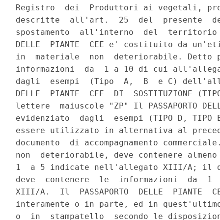
Registro  dei  Produttori ai vegetali, pro
descritte  all'art.  25  del  presente  de
spostamento  all'interno  del  territorio 
DELLE  PIANTE  CEE e' costituito da un'eti
in  materiale  non  deteriorabile. Detto p
informazioni  da  1 a 10 di cui all'allega
dagli  esempi  (Tipo  A,  B  e C) dell'all
DELLE  PIANTE  CEE  DI  SOSTITUZIONE (TIPO
lettere  maiuscole "ZP" Il PASSAPORTO DELL
evidenziato  dagli  esempi (TIPO D, TIPO E
essere utilizzato in alternativa al preced
documento  di accompagnamento commerciale.
non  deteriorabile, deve contenere almeno 
1  a 5 indicate nell'allegato XIII/A; il d
deve  contenere  le  informazioni  da  1  
XIII/A.  Il  PASSAPORTO  DELLE  PIANTE  CE
interamente o in parte, ed in quest'ultimo
o  in  stampatello  secondo le disposizion