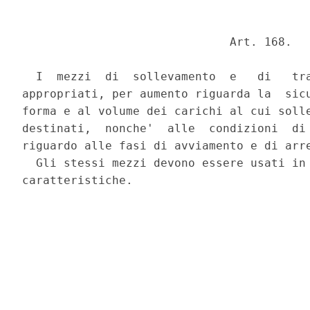
                              Art. 168. 

  I  mezzi  di  sollevamento  e   di   tra
appropriati, per aumento riguarda la  sicu
forma e al volume dei carichi al cui solle
destinati,  nonche'  alle  condizioni  di 
riguardo alle fasi di avviamento e di arre
  Gli stessi mezzi devono essere usati in 