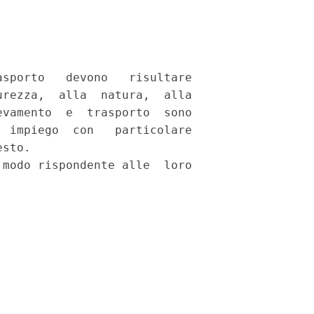
sporto   devono   risultare

rezza,  alla  natura,  alla

vamento  e  trasporto  sono

 impiego  con   particolare

sto. 

modo rispondente alle  loro
