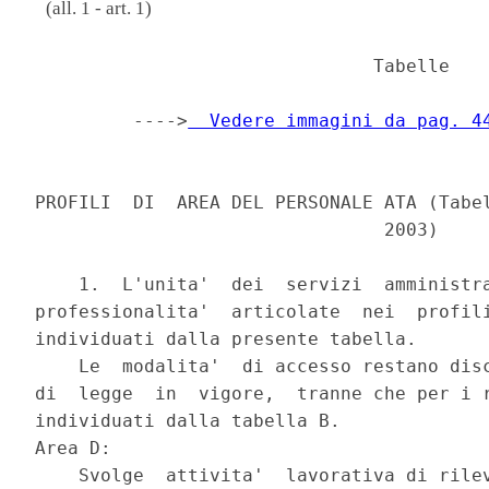
(all. 1 - art. 1)
                               Tabelle

         ---->
  Vedere immagini da pag. 4
PROFILI  DI  AREA DEL PERSONALE ATA (Tabel
                                2003)

    1.  L'unita'  dei  servizi  amministra
professionalita'  articolate  nei  profili
individuati dalla presente tabella.

    Le  modalita'  di accesso restano disc
di  legge  in  vigore,  tranne che per i r
individuati dalla tabella B.

Area D:

    Svolge  attivita'  lavorativa di rilev