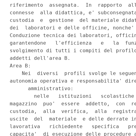
riferimento  assegnata.  In  rapporto  all
connesse  alla didattica, e' subconsegnata
custodia  e  gestione  del materiale didat
dei  laboratori e delle officine, nonche' 
Conduzione tecnica dei laboratori, officin
garantendone   l'efficienza   e   la  funz
svolgimento di tutti i compiti del profilo
addetti dell'area B.

Area B:

    Nei  diversi  profili svolge le seguen
autonomia operativa e responsabilita' dire
      amministrativo:

        nelle   istituzioni   scolastiche 
magazzino  puo'  essere  addetto,  con  re
custodia,  alla  verifica,  alla  registra
uscite  del  materiale  e delle derrate in
lavorativa   richiedente   specifica   pre
capacita'  di esecuzione delle procedure a