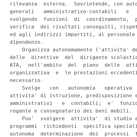
rilevanza  esterna.  Sovrintende, con auto
generali   amministrativo-contabili   e   
svolgendo  funzioni  di  coordinamento,  p
verifica  dei risultati conseguiti, rispet
ed agli indirizzi impartiti, al personale 
dipendenze.

    Organizza autonomamente l'attivita' de
delle  direttive  del  dirigente scolastic
ATA,  nell'ambito  del  piano  delle  atti
organizzativa  e  le prestazioni eccedenti
necessario.

    Svolge   con   autonomia   operativa  
attivita' di istruzione, predisposizione e
amministrativi   e  contabili;  e'  funzio
rogante e consegnatario dei beni mobili.

    Puo'  svolgere  attivita'  di studio e
programmi  richiedenti  specifica speciali
autonoma  determinazione  dei  processi  f