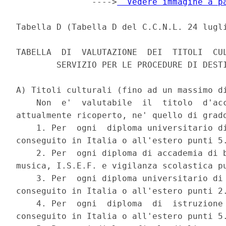
               ---->
  Vedere immagine a p