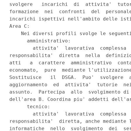
svolgere   incarichi  di  attivita'  tutor
formazione  nei  confronti  del  personale
incarichi ispettivi nell'ambito delle isti
Area C:

    Nei diversi profili svolge le seguenti
      amministrativo:

        attivita'  lavorativa  complessa  
responsabilita'  diretta  nella  definizio
atti   a  carattere  amministrativo  conta
economato,  pure  mediante l'utilizzazione
Sostituisce   il  DSGA.  Puo'  svolgere  a
aggiornamento  ed  attivita'  tutorie  nei
assunto.  Partecipa  allo  svolgimento di 
dell'area B. Coordina piu' addetti dell'ar
      tecnico:

        attivita'  lavorativa  complessa  
responsabilita'  diretta, anche mediante l
informatiche  nello  svolgimento  dei  ser