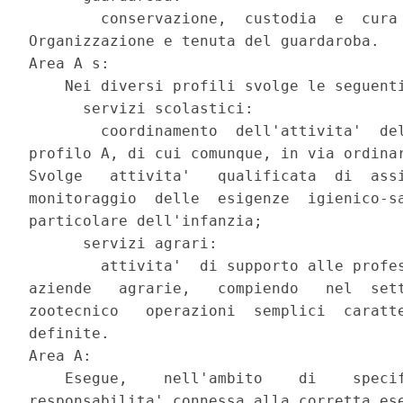
        conservazione,  custodia  e  cura 
Organizzazione e tenuta del guardaroba.

Area A s:

    Nei diversi profili svolge le seguenti
      servizi scolastici:

        coordinamento  dell'attivita'  del
profilo A, di cui comunque, in via ordinar
Svolge   attivita'   qualificata  di  assi
monitoraggio  delle  esigenze  igienico-sa
particolare dell'infanzia;

      servizi agrari:

        attivita'  di supporto alle profes
aziende   agrarie,   compiendo   nel  sett
zootecnico   operazioni  semplici  caratte
definite.

Area A:

    Esegue,    nell'ambito    di    specif
responsabilita' connessa alla corretta ese