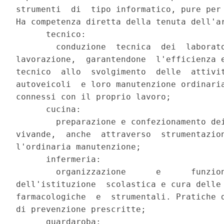
strumenti  di  tipo informatico, pure per 
Ha competenza diretta della tenuta dell'ar
      tecnico:

        conduzione  tecnica  dei  laborato
lavorazione,  garantendone  l'efficienza e
tecnico  allo  svolgimento  delle  attivit
autoveicoli  e loro manutenzione ordinaria
connessi con il proprio lavoro;

      cucina:

        preparazione e confezionamento dei
vivande,  anche  attraverso  strumentazion
l'ordinaria manutenzione;

      infermeria:

        organizzazione      e      funzion
dell'istituzione  scolastica e cura delle 
farmacologiche  e  strumentali. Pratiche d
di prevenzione prescritte;

      guardaroba:
