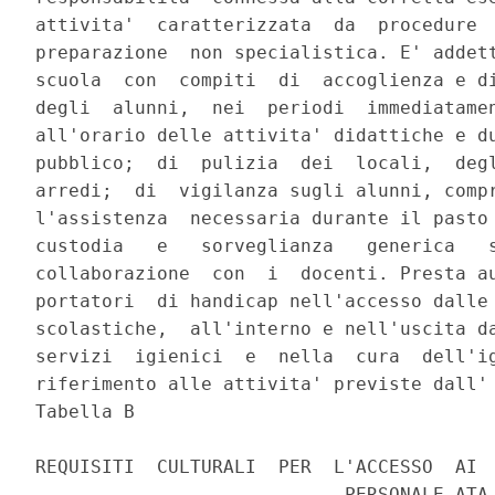
attivita'  caratterizzata  da  procedure  
preparazione  non specialistica. E' addett
scuola  con  compiti  di  accoglienza e di
degli  alunni,  nei  periodi  immediatamen
all'orario delle attivita' didattiche e du
pubblico;  di  pulizia  dei  locali,  degl
arredi;  di  vigilanza sugli alunni, compr
l'assistenza  necessaria durante il pasto 
custodia   e   sorveglianza   generica   s
collaborazione  con  i  docenti. Presta au
portatori  di handicap nell'accesso dalle 
scolastiche,  all'interno e nell'uscita da
servizi  igienici  e  nella  cura  dell'ig
riferimento alle attivita' previste dall' 
Tabella B

REQUISITI  CULTURALI  PER  L'ACCESSO  AI  
                            PERSONALE ATA
