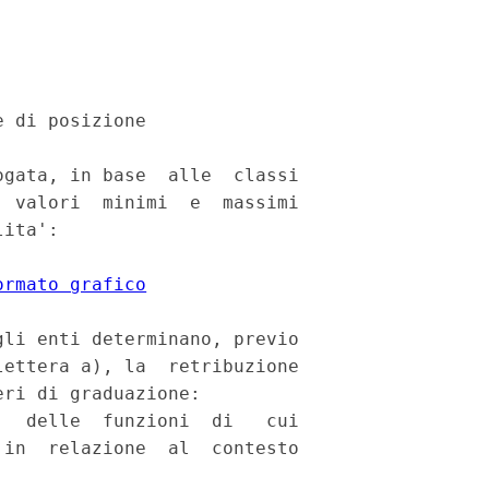
 di posizione 

gata, in base  alle  classi

 valori  minimi  e  massimi

ita': 

ormato grafico
li enti determinano, previo

ettera a), la  retribuzione

ri di graduazione: 

  delle  funzioni  di   cui

in  relazione  al  contesto
