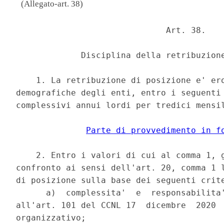
(Allegato-art. 38)
                              Art. 38. 

             Disciplina della retribuzione
    1. La retribuzione di posizione e' ero
demografiche degli enti, entro i seguenti 
complessivi annui lordi per tredici mensil
Parte di provvedimento in f
    2. Entro i valori di cui al comma 1, g
confronto ai sensi dell'art. 20, comma 1 l
di posizione sulla base dei seguenti crite
      a)  complessita'  e  responsabilita'
all'art. 101 del CCNL 17  dicembre  2020  
organizzativo; 
