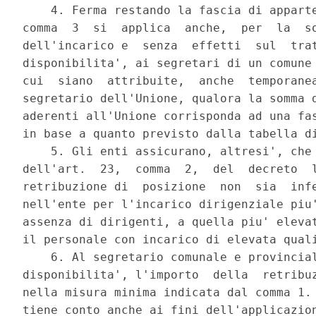
    4. Ferma restando la fascia di apparte
comma  3  si  applica  anche,  per  la  so
dell'incarico e  senza  effetti  sul  trat
disponibilita', ai segretari di un comune 
cui  siano  attribuite,  anche  temporanea
segretario dell'Unione, qualora la somma d
aderenti all'Unione corrisponda ad una fas
in base a quanto previsto dalla tabella di
    5. Gli enti assicurano, altresi', che 
dell'art.  23,  comma  2,  del  decreto  l
retribuzione di  posizione  non  sia  infe
nell'ente per l'incarico dirigenziale piu'
assenza di dirigenti, a quella piu' elevat
il personale con incarico di elevata quali
    6. Al segretario comunale e provincial
disponibilita', l'importo  della  retribuz
nella misura minima indicata dal comma 1. 
tiene conto anche ai fini dell'applicazion