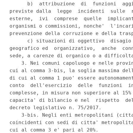
      b)  attribuzione  di  funzioni  aggi
previste dalla  legge  incidenti  sulle  r
esterne,  ivi  comprese  quelle  implicant
organismi o commissioni, nonche'  l'incari
prevenzione della corruzione e della trasp
      c) situazioni di oggettivo  disagio 
geografico ed  organizzativo,  anche  conn
sede, a carenze di organico o a difficolta
    3. Nei comuni capoluogo e nelle provin
cui al comma 3-bis, la soglia massima dell
di cui al comma 1 puo' essere autonomament
conto  dell'esercizio  delle  funzioni  in
complesse, in misura non superiore al 15% 
capacita' di bilancio e nel  rispetto  del
decreto legislativo n. 75/2017. 

    3-bis. Negli enti metropolitani (citta
coincidenti con sedi di citta' metropolita
cui al comma 3 e' pari al 20%. 
