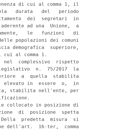
nenza di cui al comma 1, il

la   durata   del   periodo

tamento  dei  segretari  in

aderente ad una  Unione,  a

mente,   le   funzioni   di

elle popolazioni dei comuni

cia demografica  superiore,

 cui al comma 1. 

 nel  complessivo  rispetto

egislativo  n.  75/2017  la

riore  a  quella  stabilita

 elevato in  essere  o,  in

a, stabilita nell'ente, per

ficazione. 

e collocato in posizione di

ione  di  posizione  spetta

Della  predetta  misura  si

e dell'art.  16-ter,  comma
