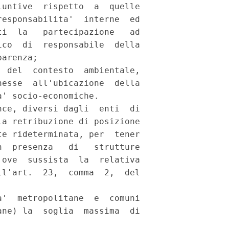
untive  rispetto  a  quelle

esponsabilita'  interne  ed

i  la   partecipazione   ad

co  di  responsabile  della

arenza; 

 del  contesto  ambientale,

esse  all'ubicazione  della

' socio-economiche. 

ce, diversi dagli  enti  di

a retribuzione di posizione

e rideterminata, per  tener

  presenza   di   strutture

ove  sussista  la  relativa

l'art.  23,  comma  2,  del

'  metropolitane  e  comuni

ne) la  soglia  massima  di
