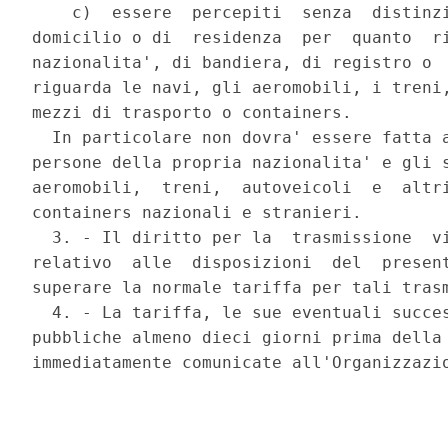
    c)  essere  percepiti  senza  distinzi
domicilio o di  residenza  per  quanto  ri
nazionalita', di bandiera, di registro o  
riguarda le navi, gli aeromobili, i treni,
mezzi di trasporto o containers. 

  In particolare non dovra' essere fatta a
persone della propria nazionalita' e gli s
aeromobili,  treni,  autoveicoli  e  altri
containers nazionali e stranieri. 

  3. - Il diritto per la  trasmissione  vi
relativo  alle  disposizioni  del  present
superare la normale tariffa per tali trasm
  4. - La tariffa, le sue eventuali succes
pubbliche almeno dieci giorni prima della 