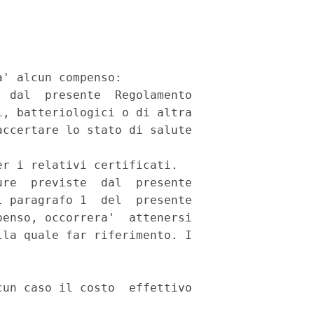
' alcun compenso: 

 dal  presente  Regolamento

, batteriologici o di altra

ccertare lo stato di salute

r i relativi certificati. 

re  previste  dal  presente

 paragrafo 1  del  presente

enso, occorrera'  attenersi

la quale far riferimento. I

un caso il costo  effettivo
