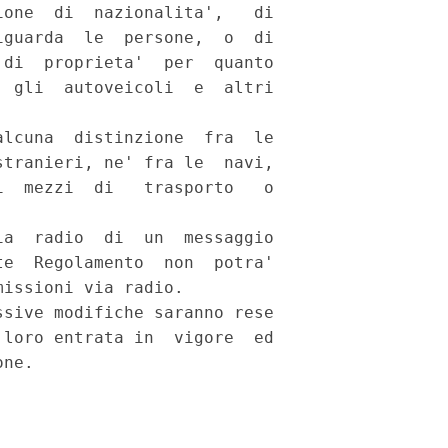
one  di  nazionalita',   di

guarda  le  persone,  o  di

di  proprieta'  per  quanto

 gli  autoveicoli  e  altri

lcuna  distinzione  fra  le

tranieri, ne' fra le  navi,

  mezzi  di   trasporto   o

a  radio  di  un  messaggio

e  Regolamento  non  potra'

issioni via radio. 

sive modifiche saranno rese

loro entrata in  vigore  ed
