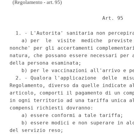
(Regolamento - art. 95)
                               Art. 95 

  1. - L'Autorita' sanitaria non percepira
    a) per  le  visite  mediche  previste 
nonche' per gli accertamenti complementari
natura, che possano essere necessari per a
della persona esaminata; 

    b) per le vaccinazioni all'arrivo e pe
  2. - Qualora l'applicazione  delle  misu
Regolamento, diverso da quelle indicate al
articolo, comporti il pagamento di un comp
in ogni territorio ad una tariffa unica al
compensi richiesti dovranno: 

    a) essere conformi a tale tariffa; 

    b) essere modici e non superare in alc
del servizio reso; 
