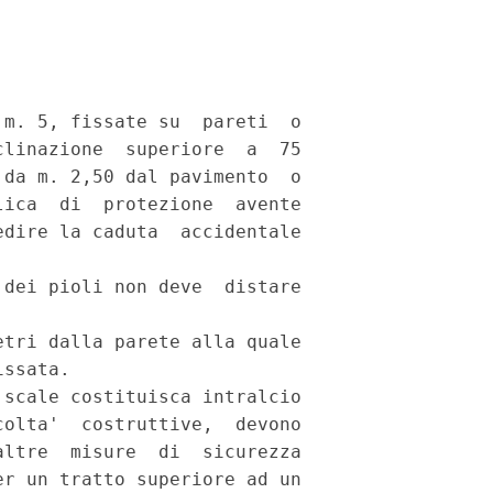
m. 5, fissate su  pareti  o

linazione  superiore  a  75

da m. 2,50 dal pavimento  o

ica  di  protezione  avente

dire la caduta  accidentale

dei pioli non deve  distare

tri dalla parete alla quale

ssata. 

scale costituisca intralcio

olta'  costruttive,  devono

ltre  misure  di  sicurezza

r un tratto superiore ad un
