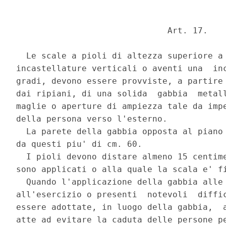
                              Art. 17. 

  Le scale a pioli di altezza superiore a 
incastellature verticali o aventi una  inc
gradi, devono essere provviste, a partire 
dai ripiani, di una solida  gabbia  metall
maglie o aperture di ampiezza tale da impe
della persona verso l'esterno. 

  La parete della gabbia opposta al piano 
da questi piu' di cm. 60. 

  I pioli devono distare almeno 15 centime
sono applicati o alla quale la scala e' fi
  Quando l'applicazione della gabbia alle 
all'esercizio o presenti  notevoli  diffic
essere adottate, in luogo della gabbia,  a
atte ad evitare la caduta delle persone pe