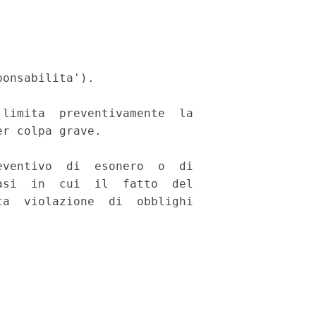
onsabilita'). 

limita  preventivamente  la

r colpa grave. 

ventivo  di  esonero  o  di

si  in  cui  il  fatto  del

a  violazione  di  obblighi
