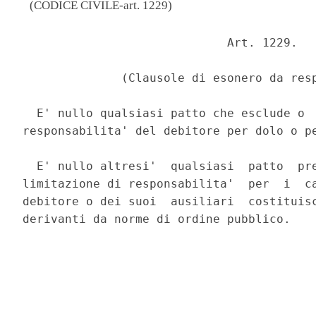
(CODICE CIVILE-art. 1229)
                             Art. 1229. 

              (Clausole di esonero da resp
  E' nullo qualsiasi patto che esclude o  
responsabilita' del debitore per dolo o pe
  E' nullo altresi'  qualsiasi  patto  pre
limitazione di responsabilita'  per  i  ca
debitore o dei suoi  ausiliari  costituisc
derivanti da norme di ordine pubblico. 
