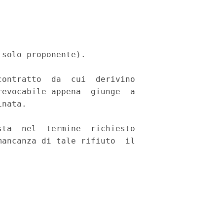
solo proponente). 

ontratto  da  cui  derivino

evocabile appena  giunge  a

nata. 

ta  nel  termine  richiesto

ancanza di tale rifiuto  il
