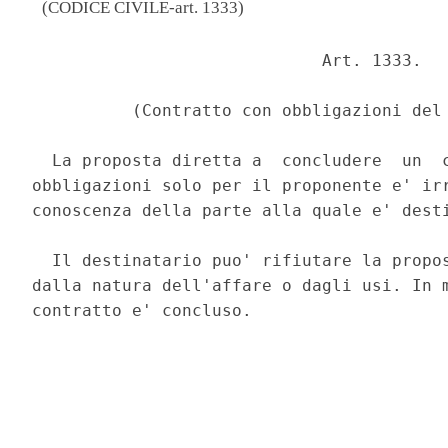
(CODICE CIVILE-art. 1333)
                             Art. 1333. 

          (Contratto con obbligazioni del 
  La proposta diretta a  concludere  un  c
obbligazioni solo per il proponente e' irr
conoscenza della parte alla quale e' desti
  Il destinatario puo' rifiutare la propos
dalla natura dell'affare o dagli usi. In m
contratto e' concluso. 
