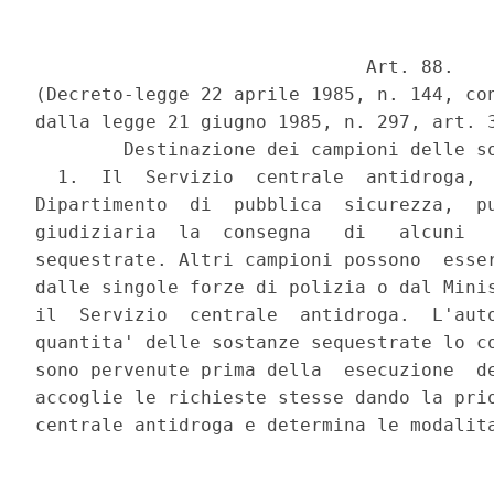
                              Art. 88. 

(Decreto-legge 22 aprile 1985, n. 144, con
dalla legge 21 giugno 1985, n. 297, art. 3
        Destinazione dei campioni delle so
  1.  Il  Servizio  centrale  antidroga,  
Dipartimento  di  pubblica  sicurezza,  pu
giudiziaria  la  consegna   di   alcuni   
sequestrate. Altri campioni possono  esser
dalle singole forze di polizia o dal Minis
il  Servizio  centrale  antidroga.  L'auto
quantita' delle sostanze sequestrate lo co
sono pervenute prima della  esecuzione  de
accoglie le richieste stesse dando la prio