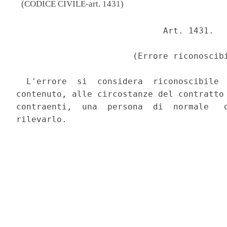
(CODICE CIVILE-art. 1431)
                             Art. 1431. 

                       (Errore riconoscibi
  L'errore  si  considera  riconoscibile  
contenuto, alle circostanze del contratto 
contraenti,  una  persona  di  normale   d
rilevarlo. 
