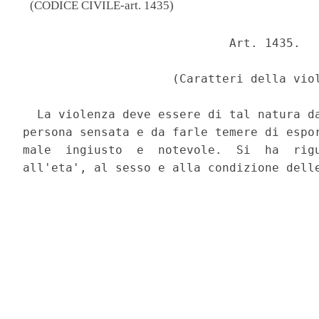
(CODICE CIVILE-art. 1435)
                             Art. 1435. 

                     (Caratteri della viol
  La violenza deve essere di tal natura da
persona sensata e da farle temere di espor
male  ingiusto  e  notevole.  Si  ha  rigu
all'eta', al sesso e alla condizione delle