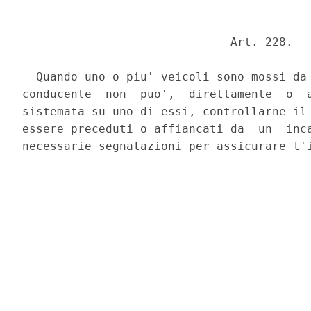
                              Art. 228. 

  Quando uno o piu' veicoli sono mossi da 
conducente  non  puo',  direttamente  o  a
sistemata su uno di essi, controllarne il 
essere preceduti o affiancati da  un  inca