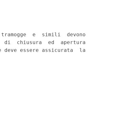
tramogge  e  simili  devono

 di  chiusura  ed  apertura

 deve essere assicurata  la
