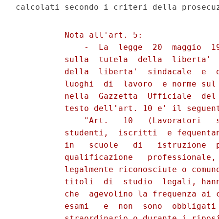
          Nota all'art. 5:

              -  La  legge  20  maggio  19
          sulla  tutela  della  liberta'  
          della  liberta'  sindacale  e  d
          luoghi  di  lavoro  e norme sul 
          nella  Gazzetta  Ufficiale  del 
          testo dell'art. 10 e' il seguent
              "Art.   10   (Lavoratori   s
          studenti,  iscritti  e fequentan
          in   scuole   di   istruzione  p
          qualificazione   professionale, 
          legalmente riconosciute o comunq
          titoli  di  studio  legali, hann
          che  agevolino la frequenza ai c
          esami   e  non  sono  obbligati 
          straordinario o durante i riposi