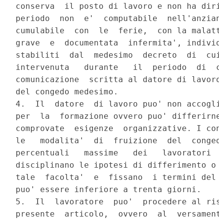
conserva  il posto di lavoro e non ha diri
periodo  non  e'  computabile  nell'anzian
cumulabile  con  le  ferie,  con la malatt
grave  e  documentata  infermita', individ
stabiliti  dal  medesimo  decreto  di  cui
intervenuta   durante   il  periodo  di  c
comunicazione  scritta al datore di lavoro
del congedo medesimo.

4.  Il  datore  di lavoro puo' non accogli
per  la  formazione ovvero puo' differirne
comprovate  esigenze  organizzative. I con
le   modalita'  di  fruizione  del  conged
percentuali   massime   dei   lavoratori  
disciplinano le ipotesi di differimento o 
tale  facolta'  e  fissano  i termini del 
puo' essere inferiore a trenta giorni.

5.  Il  lavoratore  puo'  procedere al ris
presente  articolo,  ovvero  al  versament