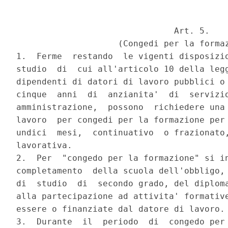
                               Art. 5.

                    (Congedi per la formaz
1.  Ferme  restando  le vigenti disposizio
studio  di  cui all'articolo 10 della legg
dipendenti di datori di lavoro pubblici o 
cinque  anni  di  anzianita'  di  servizio
amministrazione,  possono  richiedere una 
lavoro  per congedi per la formazione per 
undici  mesi,  continuativo  o frazionato,
lavorativa.

2.  Per  "congedo per la formazione" si in
completamento  della scuola dell'obbligo, 
di  studio  di  secondo grado, del diploma
alla partecipazione ad attivita' formative
essere o finanziate dal datore di lavoro.

3.  Durante  il  periodo  di  congedo per 