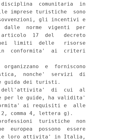
disciplina  comunitaria  in

le imprese turistiche  sono

ovvenzioni, gli incentivi e

 dalle  norme  vigenti  per

articolo  17  del   decreto

ei  limiti  delle   risorse

n  conformita'  ai  criteri

 organizzano  e  forniscono

tica,  nonche'  servizi  di

 guida dei turisti. 

dell'attivita'  di  cui  al

 per le guide, ha validita'

rmita' ai requisiti e  alle

2, comma 4, lettera g). 

rofessioni  turistiche  non

e  europea  possono  essere

e loro attivita' in Italia,
