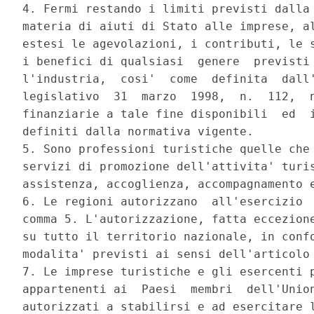
4. Fermi restando i limiti previsti dalla 
materia di aiuti di Stato alle imprese, al
estesi le agevolazioni, i contributi, le s
i benefici di qualsiasi  genere  previsti 
l'industria,  cosi'  come  definita  dall'
legislativo  31  marzo  1998,  n.  112,  n
finanziarie a tale fine disponibili  ed  i
definiti dalla normativa vigente. 

5. Sono professioni turistiche quelle che 
servizi di promozione dell'attivita' turis
assistenza, accoglienza, accompagnamento e
6. Le regioni autorizzano  all'esercizio  
comma 5. L'autorizzazione, fatta eccezione
su tutto il territorio nazionale, in confo
modalita' previsti ai sensi dell'articolo 
7. Le imprese turistiche e gli esercenti p
appartenenti ai  Paesi  membri  dell'Union
autorizzati a stabilirsi e ad esercitare l