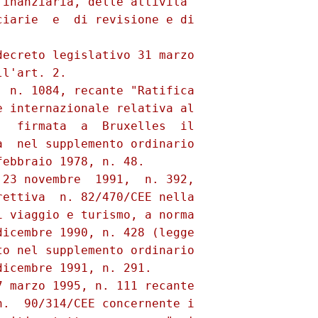
inanziaria, delle attivita'

iarie  e  di revisione e di

ecreto legislativo 31 marzo

l'art. 2.

 n. 1084, recante "Ratifica

 internazionale relativa al

  firmata  a  Bruxelles  il

  nel supplemento ordinario

ebbraio 1978, n. 48.

23 novembre  1991,  n. 392,

ettiva  n. 82/470/CEE nella

 viaggio e turismo, a norma

icembre 1990, n. 428 (legge

o nel supplemento ordinario

icembre 1991, n. 291.

 marzo 1995, n. 111 recante

.  90/314/CEE concernente i
