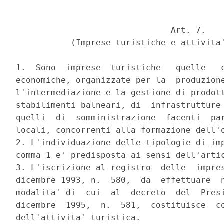
                               Art. 7. 

           (Imprese turistiche e attivita'
1.  Sono  imprese  turistiche   quelle   c
economiche, organizzate per la  produzione
l'intermediazione e la gestione di prodott
stabilimenti balneari, di  infrastrutture 
quelli  di  somministrazione  facenti  par
locali, concorrenti alla formazione dell'o
2. L'individuazione delle tipologie di imp
comma 1 e' predisposta ai sensi dell'artic
3. L'iscrizione al registro  delle  impres
dicembre 1993, n.  580,  da  effettuare  n
modalita' di  cui  al  decreto  del  Presi
dicembre  1995,  n.  581,  costituisce  co
dell'attivita' turistica. 
