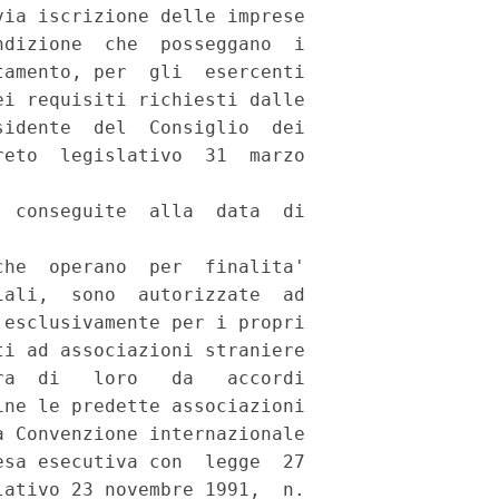
ia iscrizione delle imprese

dizione  che  posseggano  i

amento, per  gli  esercenti

i requisiti richiesti dalle

idente  del  Consiglio  dei

eto  legislativo  31  marzo

 conseguite  alla  data  di

he  operano  per  finalita'

ali,  sono  autorizzate  ad

esclusivamente per i propri

i ad associazioni straniere

a  di   loro   da   accordi

ne le predette associazioni

 Convenzione internazionale

sa esecutiva con  legge  27

ativo 23 novembre 1991,  n.
