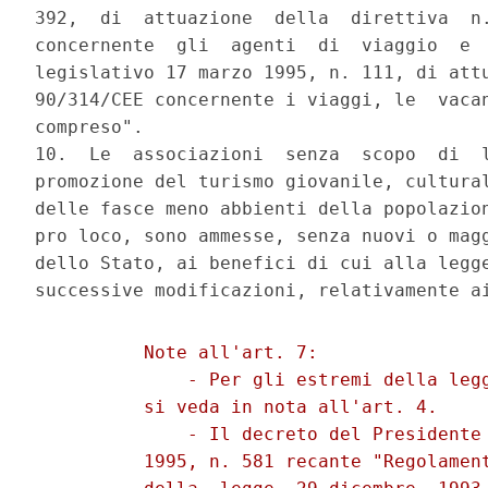
392,  di  attuazione  della  direttiva  n.
concernente  gli  agenti  di  viaggio  e  
legislativo 17 marzo 1995, n. 111, di attu
90/314/CEE concernente i viaggi, le  vacan
compreso". 

10.  Le  associazioni  senza  scopo  di  l
promozione del turismo giovanile, cultural
delle fasce meno abbienti della popolazion
pro loco, sono ammesse, senza nuovi o magg
dello Stato, ai benefici di cui alla legge
          Note all'art. 7:

              - Per gli estremi della legg
          si veda in nota all'art. 4.

              - Il decreto del Presidente 
          1995, n. 581 recante "Regolament