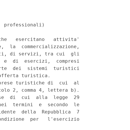
 professionali) 

he   esercitano   attivita'

,  la  commercializzazione,

i, di servizi, tra cui  gli

 e  di  esercizi,  compresi

te  dei  sistemi  turistici

fferta turistica. 

rese turistiche di  cui  al

olo 2, comma 4, lettera b). 

e  di  cui  alla  legge  29

ei  termini  e  secondo  le

dente  della  Repubblica  7

ndizione  per   l'esercizio
