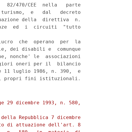
  82/470/CEE  nella   parte

turismo,  e   dal   decreto

azione della  direttiva  n.

ze  ed  i  circuiti  "tutto

ucro  che  operano  per  la

e, dei disabili e  comunque

e, nonche' le  associazioni

iori oneri per il  bilancio

 11 luglio 1986, n. 390,  e

e 29 dicembre 1993, n. 580,

della Repubblica 7 dicembre

o di attuazione dell'art. 8
