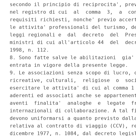
secondo il principio di reciprocita', prev
nel registro di cui  al  comma  3,  a  con
requisiti richiesti, nonche' previo accert
le attivita' professionali del turismo, de
leggi regionali e  dal  decreto  del  Pres
ministri di cui all'articolo 44  del  decr
1998, n. 112. 

8. Sono fatte salve le abilitazioni  gia' 
entrata in vigore della presente legge. 

9. Le associazioni senza scopo di lucro, c
ricreative, culturali,  religiose  o  soci
esercitare le attivita' di cui al comma 1 
aderenti ed associati anche se appartenent
aventi  finalita'  analoghe  e  legate  fr
internazionali di collaborazione. A tal fi
devono uniformarsi a quanto previsto dalla
relativa al contratto di viaggio (CCV), re
dicembre 1977, n. 1084, dal decreto legisl