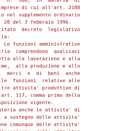
  n.  580,  in  materia  di

mprese di cui all'art. 2188

o nel supplemento ordinario

 28 del 3 febbraio 1996.

itato  decreto  legislativo

ta:

 Le funzioni amministrative

ria  comprendono  qualsiasi

tta alla lavorazione e alla

me,  alla produzione e allo

  merci  e  di  beni  anche

le  funzioni  relative alle

tre attivita' produttive di

art. 117, comma primo della

posizione vigente.

teria anche le attivita' di

 a sostegno delle attivita'

ne comunque delle attivita'
