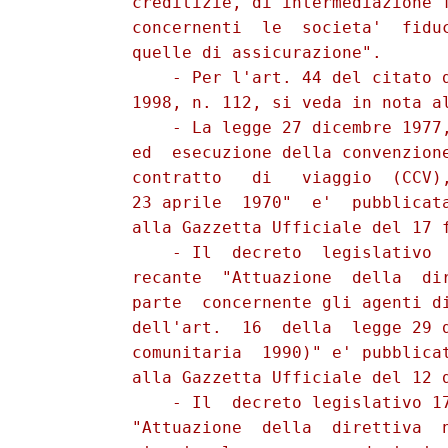
          creditizie, di intermediazione f
          concernenti  le  societa'  fiduc
          quelle di assicurazione".

              - Per l'art. 44 del citato d
          1998, n. 112, si veda in nota al
              - La legge 27 dicembre 1977,
          ed  esecuzione della convenzione
          contratto   di   viaggio  (CCV),
          23 aprile  1970"  e'  pubblicata
          alla Gazzetta Ufficiale del 17 f
              - Il  decreto  legislativo  
          recante  "Attuazione  della  dir
          parte  concernente gli agenti di
          dell'art.  16  della  legge 29 d
          comunitaria  1990)" e' pubblicat
          alla Gazzetta Ufficiale del 12 d
              - Il  decreto legislativo 17
          "Attuazione  della  direttiva  n