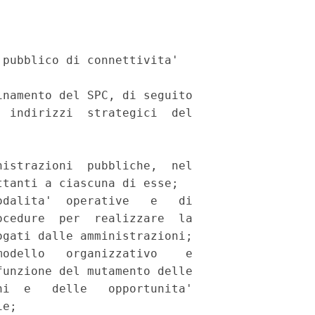
pubblico di connettivita' 

namento del SPC, di seguito

 indirizzi  strategici  del

istrazioni  pubbliche,  nel

tanti a ciascuna di esse; 

dalita'  operative   e   di

cedure  per  realizzare  la

gati dalle amministrazioni; 

odello   organizzativo    e

unzione del mutamento delle

i  e   delle   opportunita'

e; 
