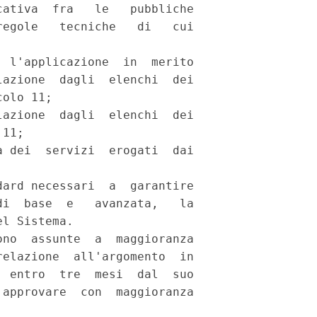
ativa  fra   le   pubbliche

egole   tecniche   di   cui

 l'applicazione  in  merito

azione  dagli  elenchi  dei

olo 11; 

azione  dagli  elenchi  dei

11; 

 dei  servizi  erogati  dai

ard necessari  a  garantire

i  base  e   avanzata,   la

l Sistema. 

no  assunte  a  maggioranza

elazione  all'argomento  in

 entro  tre  mesi  dal  suo

approvare  con  maggioranza
