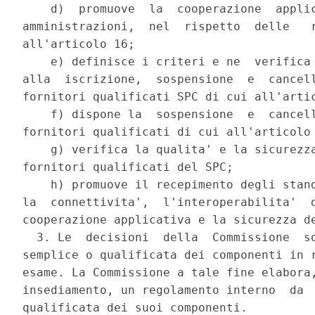
    d)  promuove  la  cooperazione  applic
amministrazioni,  nel  rispetto  delle   r
all'articolo 16; 

    e) definisce i criteri e ne  verifica 
alla  iscrizione,  sospensione  e  cancell
fornitori qualificati SPC di cui all'artic
    f) dispone la  sospensione  e  cancell
fornitori qualificati di cui all'articolo 
    g) verifica la qualita' e la sicurezza
fornitori qualificati del SPC; 

    h) promuove il recepimento degli stand
la  connettivita',  l'interoperabilita'  d
cooperazione applicativa e la sicurezza de
  3. Le  decisioni  della  Commissione  so
semplice o qualificata dei componenti in r
esame. La Commissione a tale fine elabora,
insediamento, un regolamento interno  da  