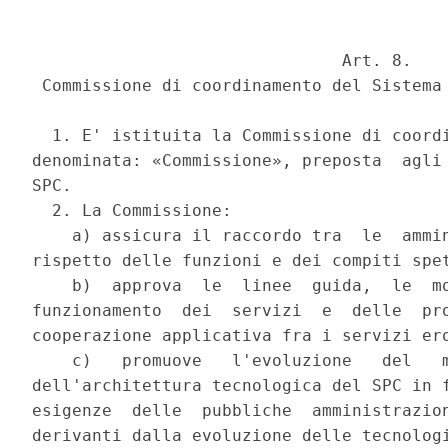
                               Art. 8. 

 Commissione di coordinamento del Sistema 
  1. E' istituita la Commissione di coordi
denominata: «Commissione», preposta  agli 
SPC. 

  2. La Commissione: 

    a) assicura il raccordo tra  le  ammin
rispetto delle funzioni e dei compiti spet
    b)  approva  le  linee  guida,  le  mo
funzionamento  dei  servizi  e  delle  pro
cooperazione applicativa fra i servizi ero
    c)   promuove   l'evoluzione   del   m
dell'architettura tecnologica del SPC in f
esigenze  delle  pubbliche  amministrazion
derivanti dalla evoluzione delle tecnologi