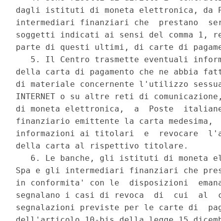
dagli istituti di moneta elettronica, da P
intermediari finanziari che  prestano  ser
soggetti indicati ai sensi del comma 1, re
parte di questi ultimi, di carte di pagame
   5. Il Centro trasmette eventuali inform
della carta di pagamento che ne abbia fatt
di materiale concernente l'utilizzo sessua
INTERNET o su altre reti di comunicazione,
di moneta elettronica,  a  Poste  italiane
finanziario emittente la carta medesima,  
informazioni ai titolari  e  revocare  l'a
della carta al rispettivo titolare. 

   6. Le banche, gli istituti di moneta el
Spa e gli intermediari finanziari che pres
in conformita' con le  disposizioni  emana
segnalano i casi di revoca  di  cui  al  c
segnalazioni previste per le carte di  pag
dell'articolo 10-bis della legge 15 dicemb