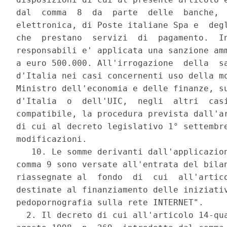
dal  comma  8  da  parte  delle  banche,  
elettronica, di Poste italiane Spa e  degl
che  prestano  servizi  di  pagamento.  In
responsabili e' applicata una sanzione amm
a euro 500.000. All'irrogazione  della  sa
d'Italia nei casi concernenti uso della mo
Ministro dell'economia e delle finanze, su
d'Italia  o  dell'UIC,  negli  altri  casi
compatibile, la procedura prevista dall'ar
di cui al decreto legislativo 1° settembre
modificazioni. 

   10. Le somme derivanti dall'applicazion
comma 9 sono versate all'entrata del bilan
riassegnate al  fondo  di  cui  all'artico
destinate al finanziamento delle iniziativ
pedopornografia sulla rete INTERNET". 

  2. Il decreto di cui all'articolo 14-qua