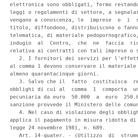
elettronica sono obbligati, fermo restando
leggi o regolamenti di settore, a segnalar
vengano a conoscenza, le  imprese  o  i  s
titolo, diffondono, distribuiscono o fanno
telematica, di materiale pedopornografico,
indugio  al  Centro,  che  ne  faccia  ric
relativa ai contratti con tali imprese o s
   2. I fornitori dei servizi per l'effett
al comma 1 devono conservare il materiale 
almeno quarantacinque giorni. 

   3. Salvo che il  fatto  costituisca  re
obblighi di cui al  comma  1  comporta  un
pecuniaria da euro  50.000  a  euro  250.0
sanzione provvede il Ministero delle comun
   4. Nel caso di violazione degli obbligh
applica il pagamento in misura ridotta di 
legge 24 novembre 1981, n. 689. 

   Art. 14-quater. - (Utilizzo  di  strume