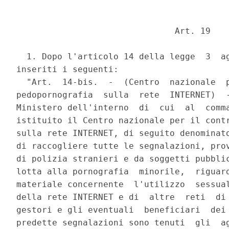
                               Art. 19 

  1. Dopo l'articolo 14 della legge  3  ag
inseriti i seguenti: 

  "Art.  14-bis.  -  (Centro  nazionale  p
pedopornografia  sulla  rete  INTERNET)  -
Ministero dell'interno  di  cui  al  comma
istituito il Centro nazionale per il contr
sulla rete INTERNET, di seguito denominato
di raccogliere tutte le segnalazioni, prov
di polizia stranieri e da soggetti pubblic
lotta alla pornografia  minorile,  riguard
materiale concernente  l'utilizzo  sessual
della rete INTERNET e di  altre  reti  di 
gestori e gli eventuali  beneficiari  dei 
predette segnalazioni sono tenuti  gli  ag