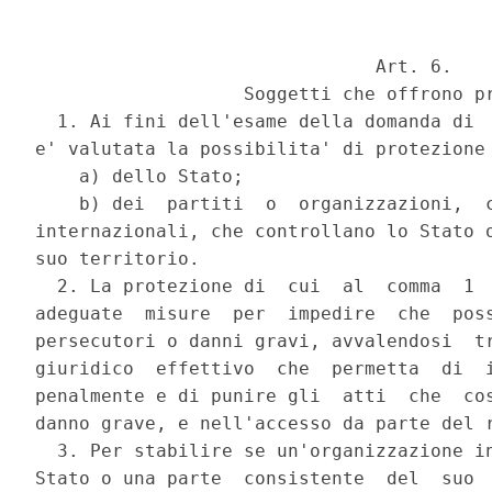
                               Art. 6. 

                   Soggetti che offrono pr
  1. Ai fini dell'esame della domanda di  
e' valutata la possibilita' di protezione 
    a) dello Stato; 

    b) dei  partiti  o  organizzazioni,  c
internazionali, che controllano lo Stato o
suo territorio. 

  2. La protezione di  cui  al  comma  1  
adeguate  misure  per  impedire  che  poss
persecutori o danni gravi, avvalendosi  tr
giuridico  effettivo  che  permetta  di  i
penalmente e di punire gli  atti  che  cos
danno grave, e nell'accesso da parte del r
  3. Per stabilire se un'organizzazione in
Stato o una parte  consistente  del  suo  