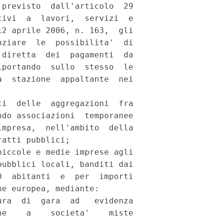
previsto  dall'articolo  29

ivi  a  lavori,  servizi  e

2 aprile 2006, n. 163,  gli

ziare  le  possibilita'  di

diretta  dei  pagamenti  da

portando  sullo  stesso  le

  stazione  appaltante  nei

i  delle  aggregazioni  fra

do associazioni  temporanee

mpresa,  nell'ambito  della

atti pubblici; 

iccole e medie imprese agli

ubblici locali, banditi dai

  abitanti  e  per  importi

e europea, mediante: 

ra  di  gara  ad   evidenza

e    a    societa'    miste
