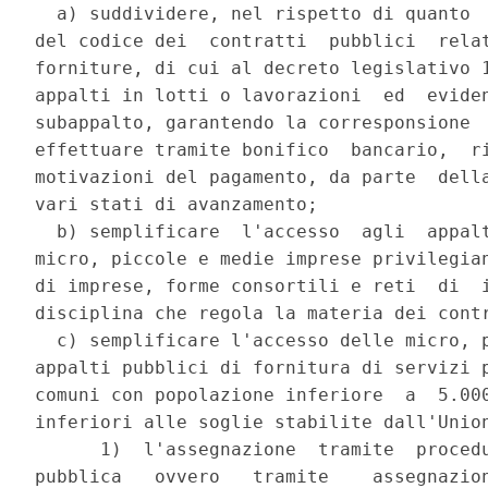
  a) suddividere, nel rispetto di quanto  
del codice dei  contratti  pubblici  relat
forniture, di cui al decreto legislativo 1
appalti in lotti o lavorazioni  ed  eviden
subappalto, garantendo la corresponsione  
effettuare tramite bonifico  bancario,  ri
motivazioni del pagamento, da parte  della
vari stati di avanzamento; 

  b) semplificare  l'accesso  agli  appalt
micro, piccole e medie imprese privilegian
di imprese, forme consortili e reti  di  i
disciplina che regola la materia dei contr
  c) semplificare l'accesso delle micro, p
appalti pubblici di fornitura di servizi p
comuni con popolazione inferiore  a  5.000
inferiori alle soglie stabilite dall'Union
      1)  l'assegnazione  tramite  procedu
pubblica   ovvero   tramite    assegnazion