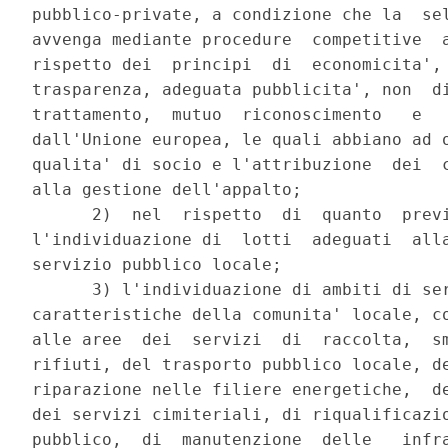
pubblico-private, a condizione che la  sel
avvenga mediante procedure  competitive  a
rispetto dei  principi  di  economicita', 
trasparenza, adeguata pubblicita', non  di
trattamento,  mutuo  riconoscimento   e   
dall'Unione europea, le quali abbiano ad o
qualita' di socio e l'attribuzione  dei  c
alla gestione dell'appalto; 

      2)  nel  rispetto  di  quanto  previ
l'individuazione di  lotti  adeguati  alla
servizio pubblico locale; 

      3) l'individuazione di ambiti di ser
caratteristiche della comunita' locale, co
alle aree  dei  servizi  di  raccolta,  sm
rifiuti, del trasporto pubblico locale, de
riparazione nelle filiere energetiche,  de
dei servizi cimiteriali, di riqualificazio
pubblico,  di  manutenzione  delle   infra