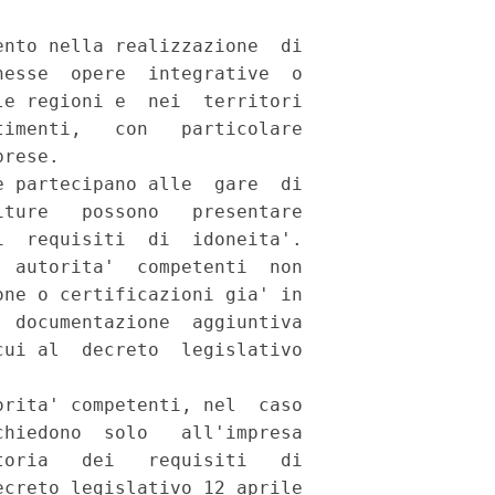
nto nella realizzazione  di

esse  opere  integrative  o

e regioni e  nei  territori

imenti,   con   particolare

rese. 

 partecipano alle  gare  di

ture   possono   presentare

  requisiti  di  idoneita'.

 autorita'  competenti  non

ne o certificazioni gia' in

 documentazione  aggiuntiva

ui al  decreto  legislativo

rita' competenti, nel  caso

hiedono  solo   all'impresa

oria   dei   requisiti   di

creto legislativo 12 aprile
