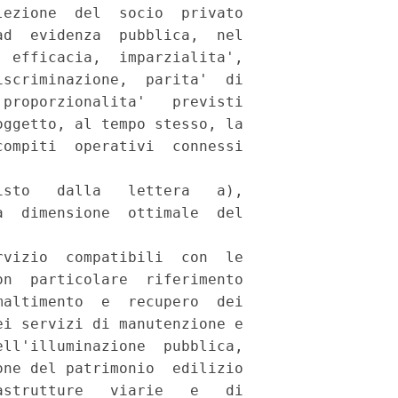
ezione  del  socio  privato

d  evidenza  pubblica,  nel

 efficacia,  imparzialita',

scriminazione,  parita'  di

proporzionalita'   previsti

ggetto, al tempo stesso, la

ompiti  operativi  connessi

sto   dalla   lettera   a),

  dimensione  ottimale  del

vizio  compatibili  con  le

n  particolare  riferimento

altimento  e  recupero  dei

i servizi di manutenzione e

ll'illuminazione  pubblica,

ne del patrimonio  edilizio

strutture   viarie   e   di
