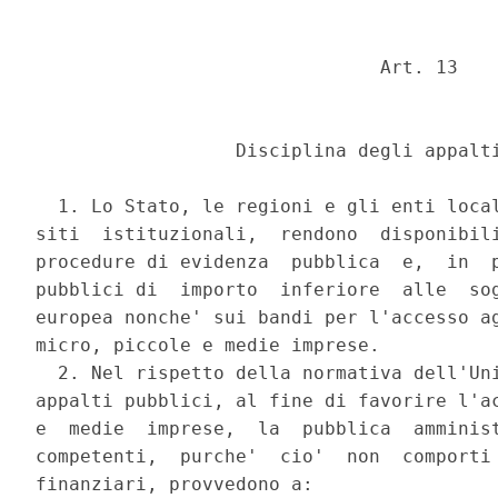
                               Art. 13 

                  Disciplina degli appalti
  1. Lo Stato, le regioni e gli enti local
siti  istituzionali,  rendono  disponibili
procedure di evidenza  pubblica  e,  in  p
pubblici di  importo  inferiore  alle  sog
europea nonche' sui bandi per l'accesso ag
micro, piccole e medie imprese. 

  2. Nel rispetto della normativa dell'Uni
appalti pubblici, al fine di favorire l'ac
e  medie  imprese,  la  pubblica  amminist
competenti,  purche'  cio'  non  comporti 
finanziari, provvedono a: 
