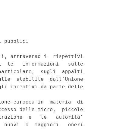
 pubblici 

i, attraverso i  rispettivi

  le   informazioni   sulle

articolare,  sugli  appalti

lie  stabilite  dall'Unione

li incentivi da parte delle

one europea in  materia  di

cesso delle micro,  piccole

razione  e   le   autorita'

 nuovi  o  maggiori   oneri
