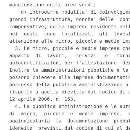
manutenzione delle aree verdi; 

    d) introdurre modalita' di coinvolgime
grandi infrastrutture, nonche' delle  conn
compensative, delle imprese residenti nell
nei  quali  sono  localizzati  gli  invest
attenzione alle micro, piccole e medie imp
  3. Le micro, piccole e medie imprese che
appalto  di  lavori,   servizi   e   forni
autocertificazioni per l'attestazione  dei
Inoltre le amministrazioni pubbliche e le 
possono chiedere alle imprese documentazio
possesso della pubblica amministrazione o 
rispetto a quella prevista dal codice di c
12 aprile 2006, n. 163. 

  4. La pubblica amministrazione e le auto
di  micro,  piccole  e  medie  imprese,  c
aggiudicataria  la  documentazione  probat
idoneita' previsti dal codice di cui al de