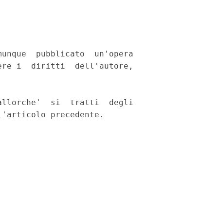
unque  pubblicato  un'opera

re i  diritti  dell'autore,

llorche'  si  tratti  degli
