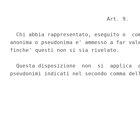
                               Art. 9. 

  Chi abbia rappresentato, eseguito o  com
anonima o pseudonima e' ammesso a far vale
finche' questi non si sia rivelato. 

  Questa disposizione  non  si  applica  a