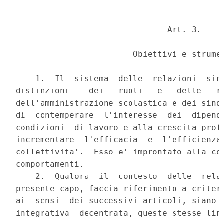
                               Art. 3.

                        Obiettivi e strume
    1.  Il  sistema  delle  relazioni  sin
distinzioni    dei   ruoli   e   delle   r
dell'amministrazione scolastica e dei sind
di  contemperare  l'interesse  dei  dipend
condizioni  di lavoro e alla crescita prof
incrementare  l'efficacia  e  l'efficienza
collettivita'.  Esso e' improntato alla co
comportamenti.

    2.  Qualora  il  contesto  delle  rela
presente capo, faccia riferimento a criter
ai  sensi  dei successivi articoli, siano 
integrativa  decentrata, queste stesse lin