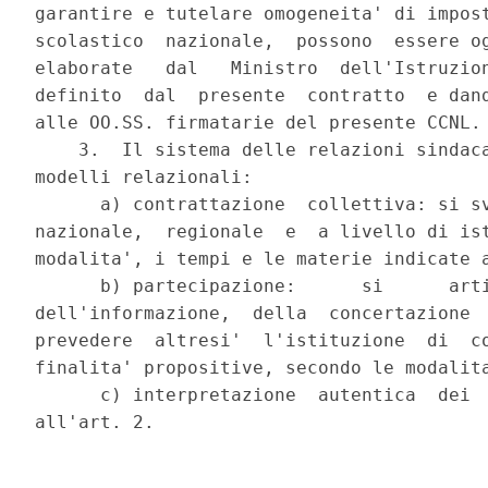
garantire e tutelare omogeneita' di impost
scolastico  nazionale,  possono  essere og
elaborate   dal   Ministro  dell'Istruzion
definito  dal  presente  contratto  e dand
alle OO.SS. firmatarie del presente CCNL.

    3.  Il sistema delle relazioni sindaca
modelli relazionali:

      a) contrattazione  collettiva: si sv
nazionale,  regionale  e  a livello di ist
modalita', i tempi e le materie indicate a
      b) partecipazione:      si      arti
dell'informazione,  della  concertazione  
prevedere  altresi'  l'istituzione  di  co
finalita' propositive, secondo le modalita
      c) interpretazione  autentica  dei  