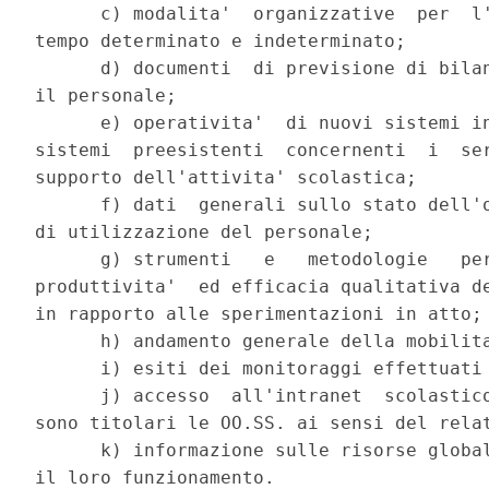
      c) modalita'  organizzative  per  l'
tempo determinato e indeterminato;

      d) documenti  di previsione di bilan
il personale;

      e) operativita'  di nuovi sistemi in
sistemi  preesistenti  concernenti  i  ser
supporto dell'attivita' scolastica;

      f) dati  generali sullo stato dell'o
di utilizzazione del personale;

      g) strumenti   e   metodologie   per
produttivita'  ed efficacia qualitativa de
in rapporto alle sperimentazioni in atto;

      h) andamento generale della mobilita
      i) esiti dei monitoraggi effettuati 
      j) accesso  all'intranet  scolastico
sono titolari le OO.SS. ai sensi del relat
      k) informazione sulle risorse global
il loro funzionamento.
