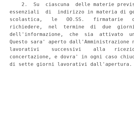
    2.  Su  ciascuna  delle materie previs
essenziali  di  indirizzo in materia di ge
scolastica,   le   OO.SS.   firmatarie   d
richiedere,  nel  termine  di  due  giorni
dell'informazione,  che  sia  attivato  un
Questo sara' aperto dall'Amministrazione n
lavorativi    successivi    alla   ricezio
concertazione, e dovra' in ogni caso chiud