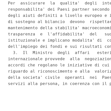
Per  assicurare  la  qualita'  degli  inte
responsabilita' dei Paesi partner secondo 
degli aiuti definiti a livello europeo e i
di sostegno al bilancio  devono  rispettar
mantenimento della stabilita' macroeconomi
trasparenza  e  l'affidabilita'  del   suo
istituzionale e implicano modalita' di  co
dell'impiego dei fondi e sui risultati con
  3.  Il  Ministro  degli  affari   esteri
internazionale provvede  alla  negoziazion
accordi che regolano le iniziative di cui 
riguardo al riconoscimento e alla  valoriz
della societa' civile  operanti  nei  Paes