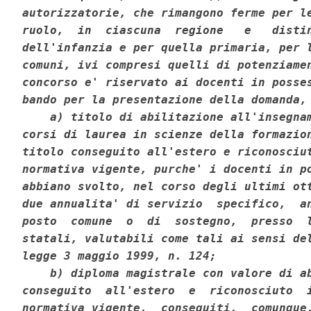
autorizzatorie, che rimangono ferme per le
ruolo,  in  ciascuna  regione   e   distin
dell'infanzia e per quella primaria, per l
comuni, ivi compresi quelli di potenziamen
concorso e' riservato ai docenti in posses
bando per la presentazione della domanda, 
    a) titolo di abilitazione all'insegnam
corsi di laurea in scienze della formazion
titolo conseguito all'estero e riconosciut
normativa vigente, purche' i docenti in po
abbiano svolto, nel corso degli ultimi ott
due annualita' di servizio  specifico,  an
posto  comune  o  di  sostegno,  presso  l
statali, valutabili come tali ai sensi del
legge 3 maggio 1999, n. 124; 

    b) diploma magistrale con valore di ab
conseguito  all'estero  e  riconosciuto  i
normativa vigente,  conseguiti,  comunque,