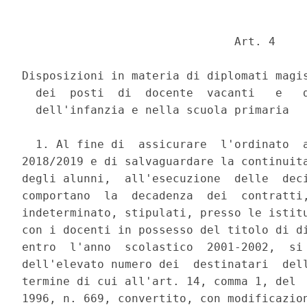
                               Art. 4 

Disposizioni in materia di diplomati magis
  dei  posti  di  docente  vacanti   e   d
  dell'infanzia e nella scuola primaria 

  1. Al fine di  assicurare  l'ordinato  a
2018/2019 e di salvaguardare la continuita
degli alunni,  all'esecuzione  delle  deci
comportano  la  decadenza  dei  contratti,
indeterminato, stipulati, presso le istitu
con i docenti in possesso del titolo di di
entro  l'anno  scolastico  2001-2002,  si 
dell'elevato numero dei  destinatari  dell
termine di cui all'art. 14, comma 1, del  
1996, n. 669, convertito, con modificazion