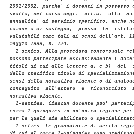
2001/2002, purche' i docenti in possesso d
svolto, nel corso degli  ultimi  otto  ann
annualita' di servizio specifico, anche no
comune o di sostegno,  presso  le  istituz
valutabili come tali ai sensi dell'art. 11
maggio 1999, n. 124. 

  1-sexies. Alla procedura concorsuale rel
possono partecipare esclusivamente i docen
titoli di cui alle lettere a) e b)  del  c
dello specifico titolo di specializzazione
sensi della normativa vigente o di analogo
conseguito  all'estero  e  riconosciuto  i
normativa vigente. 

  1-septies. Ciascun docente puo' partecip
comma 1-quinquies in un'unica regione per 
per le quali sia abilitato o specializzato
  1-octies. Le graduatorie di merito regio
di cui al comma 1-quinquies sono predispos