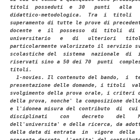
titoli  posseduti  e  30   punti   alla   
didattico-metodologica.  Tra  i  titoli   
superamento di tutte le prove di precedent
docente  e  il  possesso  di  titoli  di  
universitario   e   di   ulteriori   titol
particolarmente valorizzato il servizio sv
scolastiche del  sistema  nazionale  di  i
riservati sino a 50 dei 70  punti  comples
titoli. 

  1-novies. Il contenuto del bando,  i  te
presentazione delle domande, i titoli  val
svolgimento della prova orale, i criteri d
della prova, nonche' la composizione delle
e l'idonea misura del contributo  di  cui 
disciplinati    con    decreto    del    M
dell'universita' e della ricerca, da adott
dalla data di entrata  in  vigore  della  
presente decreto. L'entita' del contributo