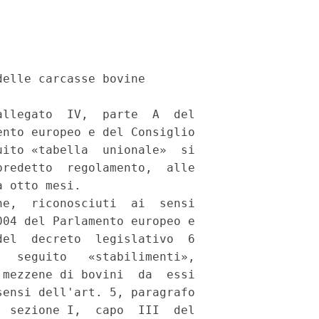
elle carcasse bovine 

llegato  IV,  parte  A  del

nto europeo e del Consiglio

ito «tabella  unionale»  si

redetto  regolamento,  alle

 otto mesi. 

e,  riconosciuti  ai  sensi

04 del Parlamento europeo e

el  decreto  legislativo  6

  seguito   «stabilimenti»,

mezzene di bovini  da  essi

ensi dell'art. 5, paragrafo

 sezione I,  capo  III  del
