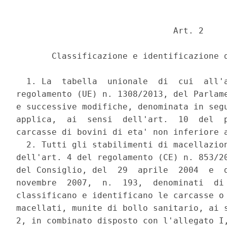
                               Art. 2 

       Classificazione e identificazione d
  1. La  tabella  unionale  di  cui  all'a
regolamento (UE) n. 1308/2013, del Parlame
e successive modifiche, denominata in segu
applica,  ai  sensi  dell'art.  10  del  p
carcasse di bovini di eta' non inferiore a
  2. Tutti gli stabilimenti di macellazion
dell'art. 4 del regolamento (CE) n. 853/20
del Consiglio, del  29  aprile  2004  e  d
novembre  2007,  n.  193,  denominati  di 
classificano e identificano le carcasse o 
macellati, munite di bollo sanitario, ai s
2, in combinato disposto con l'allegato I,