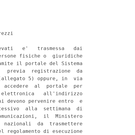
ezzi 

vati   e'   trasmessa   dai

rsone fisiche o  giuridiche

mite il portale del Sistema

  previa  registrazione  da

allegato 5) oppure, in  via

 accedere  al  portale  per

elettronica   all'indirizzo

i devono pervenire entro  e

essivo  alla  settimana  di

municazioni,  il  Ministero

 nazionali  da  trasmettere

l regolamento di esecuzione
