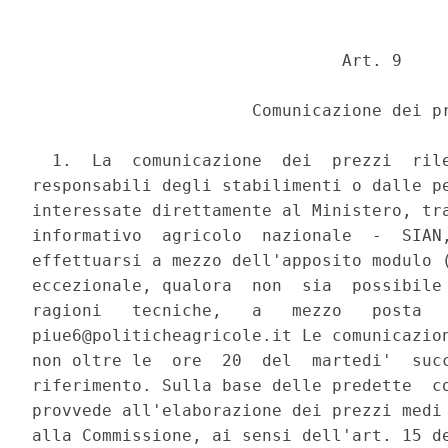
                               Art. 9 

                      Comunicazione dei pr
  1.  La  comunicazione  dei  prezzi  rile
responsabili degli stabilimenti o dalle pe
interessate direttamente al Ministero, tra
informativo  agricolo  nazionale  -  SIAN,
effettuarsi a mezzo dell'apposito modulo (
eccezionale, qualora  non  sia  possibile 
ragioni   tecniche,   a   mezzo   posta   
piue6@politicheagricole.it Le comunicazion
non oltre le  ore  20  del  martedi'  succ
riferimento. Sulla base delle predette  co
provvede all'elaborazione dei prezzi medi 
alla Commissione, ai sensi dell'art. 15 de