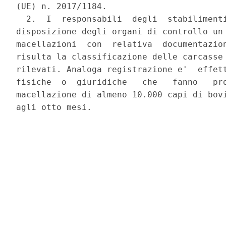
(UE) n. 2017/1184. 

  2.  I  responsabili  degli  stabilimenti
disposizione degli organi di controllo un 
macellazioni  con  relativa  documentazion
risulta la classificazione delle carcasse 
rilevati. Analoga registrazione e'  effett
fisiche  o  giuridiche   che   fanno   pro
macellazione di almeno 10.000 capi di bovi