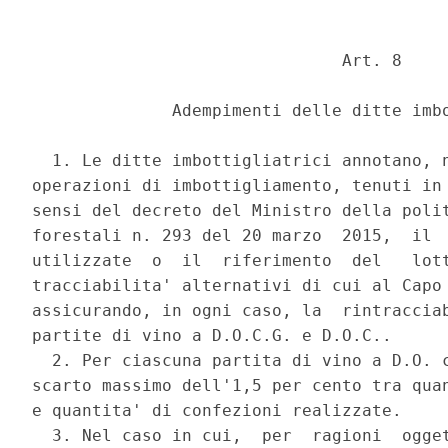
                               Art. 8 

              Adempimenti delle ditte imbo
  1. Le ditte imbottigliatrici annotano, n
operazioni di imbottigliamento, tenuti in 
sensi del decreto del Ministro della polit
forestali n. 293 del 20 marzo  2015,  il  
utilizzate  o  il  riferimento  del   lott
tracciabilita' alternativi di cui al Capo 
assicurando, in ogni caso, la  rintracciab
partite di vino a D.O.C.G. e D.O.C.. 

  2. Per ciascuna partita di vino a D.O. c
scarto massimo dell'1,5 per cento tra quan
e quantita' di confezioni realizzate. 

  3. Nel caso in cui,  per  ragioni  ogget