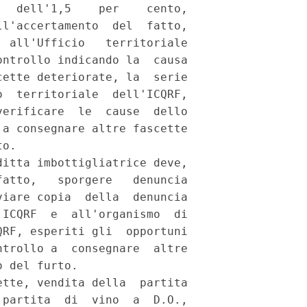
  dell'1,5    per    cento,

l'accertamento  del  fatto,

 all'Ufficio   territoriale

ntrollo indicando la  causa

ette deteriorate, la  serie

  territoriale  dell'ICQRF,

erificare  le  cause  dello

a consegnare altre fascette

o. 

itta imbottigliatrice deve,

atto,   sporgere   denuncia

iare copia  della  denuncia

ICQRF  e  all'organismo  di

RF, esperiti gli  opportuni

trollo a  consegnare  altre

 del furto. 

tte, vendita della  partita

partita  di  vino  a  D.O.,
