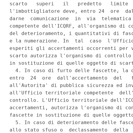
scarto   superi   il   predetto   limite  
l'imbottigliatore deve, entro 24  ore  dal
darne  comunicazione  in  via  telematica 
competente dell'ICQRF, all'organismo di co
del deterioramento, i quantitativi di fasc
e la numerazione. In  tal  caso  l'Ufficio
esperiti gli accertamenti occorrenti per v
scarto autorizza l'organismo di controllo 
in sostituzione di quelle oggetto di scart
  4. In caso di furto delle fascette, la d
entro  24  ore  dall'accertamento  del   f
all'Autorita' di pubblica sicurezza ed inv
all'Ufficio territoriale competente  dell'
controllo. L'Ufficio territoriale dell'ICQ
accertamenti, autorizza l'organismo di con
fascette in sostituzione di quelle oggetto
  5. In caso di deterioramento delle fasce
allo stato sfuso o  declassamento  della  