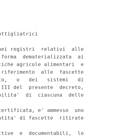
ttigliatrici 

ei registri  relativi  alle

forma  dematerializzata  ai

iche agricole alimentari  e

riferimento  alle  fascette

o,   o   dei   sistemi   di

III del  presente  decreto,

ilita'  di  ciascuna  delle

ertificata, e' ammesso  uno

tita' di fascette  ritirate

tive  e  documentabili,  lo
