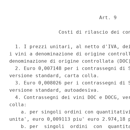
                               Art. 9 

                 Costi di rilascio dei con
  1. I prezzi unitari, al netto d'IVA, dei
i vini a denominazione di origine controll
denominazione di origine controllata (DOC)
  2. Euro 0,007148 per i contrassegni di S
versione standard, carta colla. 

  3. Euro 0,008026 per i contrassegni di S
versione standard, autoadesiva. 

  4. Contrassegni dei vini DOC e DOCG, ver
colla: 

    a. per singoli ordini con quantitativi
unita', euro 0,009113 piu' euro 2.974,18 p
    b. per  singoli  ordini  con  quantita