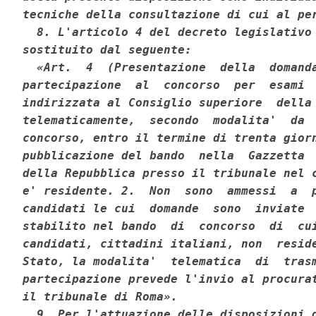
tecniche della consultazione di cui al per
  8. L'articolo 4 del decreto legislativo 
sostituito dal seguente: 

  «Art.  4  (Presentazione  della  domanda
partecipazione  al  concorso  per  esami  
indirizzata al Consiglio superiore  della 
telematicamente,  secondo  modalita'  da  
concorso, entro il termine di trenta giorn
pubblicazione del bando  nella  Gazzetta  
della Repubblica presso il tribunale nel c
e' residente. 2.  Non  sono  ammessi  a  p
candidati le cui  domande  sono  inviate  
stabilito nel bando  di  concorso  di  cui
candidati, cittadini italiani, non  reside
Stato, la modalita'  telematica  di  trasm
partecipazione prevede l'invio al procurat
il tribunale di Roma». 

  9. Per l'attuazione delle disposizioni d