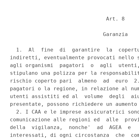
                               Art. 8 

                              Garanzia 

  1.  Al  fine  di  garantire  la  copertu
indiretti, eventualmente provocati nello s
agli organismi  pagatori  o  agli  utenti,
stipulano una polizza per la responsabilit
rischio coperto pari  almeno  ad  euro  2.
pagatori o la regione, in relazione al num
utenti assistiti ed al  volume  degli  aiu
presentate, possono richiedere un aumento 
  2. I CAA e le imprese assicuratrici sono
comunicazione alle regioni ed  alle  provi
della  vigilanza,  nonche'  ad  AGEA  e   
interessati, di ogni circostanza  che  com