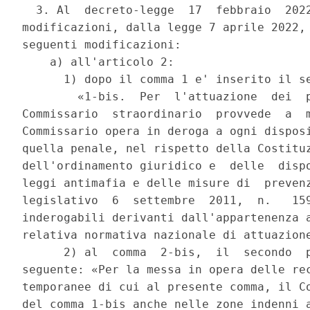
  3. Al  decreto-legge  17  febbraio  2022
modificazioni, dalla legge 7 aprile 2022, 
seguenti modificazioni: 

    a) all'articolo 2: 

      1) dopo il comma 1 e' inserito il se
        «1-bis.  Per  l'attuazione  dei  p
Commissario  straordinario  provvede  a  m
Commissario opera in deroga a ogni disposi
quella penale, nel rispetto della Costituz
dell'ordinamento giuridico e  delle  dispo
leggi antimafia e delle misure di  prevenz
legislativo  6  settembre  2011,  n.   159
inderogabili derivanti dall'appartenenza a
relativa normativa nazionale di attuazione
      2) al  comma  2-bis,  il  secondo  p
seguente: «Per la messa in opera delle rec
temporanee di cui al presente comma, il Co
del comma 1-bis anche nelle zone indenni a